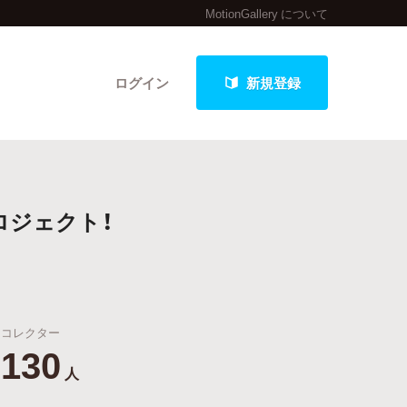
MotionGallery について
ログイン
新規登録
クト
ロジェクト！
最新進捗報告から探す
コレクター
130
人