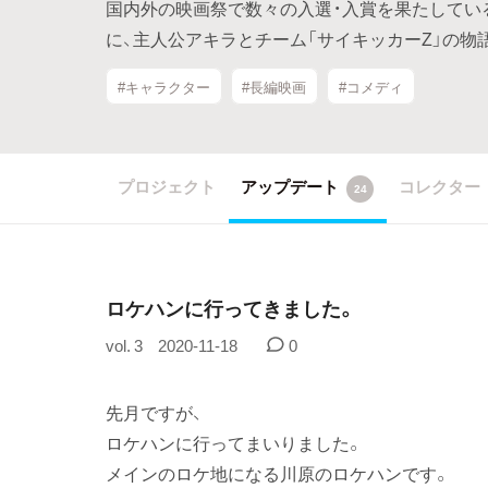
国内外の映画祭で数々の入選・入賞を果たしてい
に、主人公アキラとチーム「サイキッカーZ」の
#キャラクター
#長編映画
#コメディ
プロジェクト
アップデート
コレクター
24
ロケハンに行ってきました。
vol. 3
2020-11-18
0
先月ですが、
ロケハンに行ってまいりました。
メインのロケ地になる川原のロケハンです。