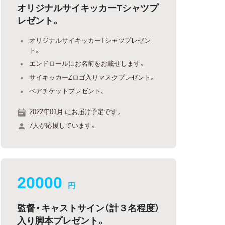
オリジナルサイキッカーTシャツプ
レゼント。
オリジナルサイキッカーTシャツプレゼン
ト。
エンドロールにお名前をお載せします。
サイキッカーZロゴ入りマスクプレゼント。
ペアチケットプレゼント。
2022年01月 にお届け予定です。
7人が応援しています。
20000
円
監督・キャストサイン（計３名程度）
入り脚本プレゼント。