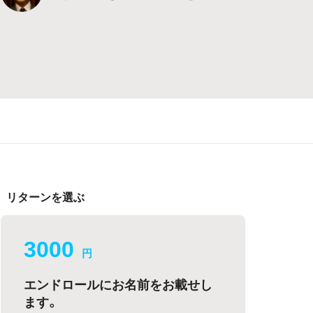
リターンを選ぶ
3000
円
エンドロールにお名前をお載せし
ます。