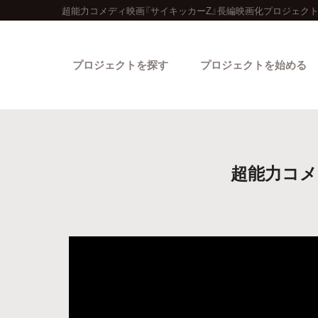
超能力コメディ映画『サイキッカーZ』長編映画化プロジェク
プロジェクトを探す
プロジェクトを始める
超能力コメ
カテゴリーから探す