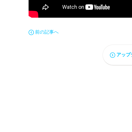
前の記事へ
アップ