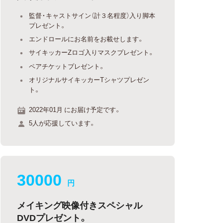
監督・キャストサイン（計３名程度）入り脚本
プレゼント。
エンドロールにお名前をお載せします。
サイキッカーZロゴ入りマスクプレゼント。
ペアチケットプレゼント。
オリジナルサイキッカーTシャツプレゼン
ト。
2022年01月 にお届け予定です。
5人が応援しています。
30000
円
メイキング映像付きスペシャル
DVDプレゼント。