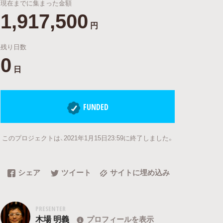
現在までに集まった金額
1,917,500
円
残り日数
0
日
FUNDED
このプロジェクトは、2021年1月15日23:59に終了しました。
シェア
ツイート
サイトに埋め込み
PRESENTER
木場 明義
プロフィールを表示