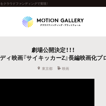
トをクラウドファンディングで実現！
Highlight
劇場公開決定！！！
人気のプロジェクト
新着プロジェクト
終了間近のプロジェ
ディ映画『サイキッカーZ』長編映画化プ
Feature
東京都
映画
タグから探す
キュレーターから探す
特集から探す
Legendary
最新達成プロジェクト
調達額が大きいプロジェクト