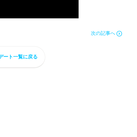
次の記事へ
デート一覧に戻る