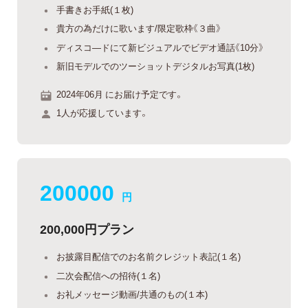
手書きお手紙(１枚)
貴方の為だけに歌います/限定歌枠《３曲》
ディスコ―ドにて新ビジュアルでビデオ通話《10分》
新旧モデルでのツーショットデジタルお写真(1枚)
2024年06月 にお届け予定です。
1人が応援しています。
200000
円
200,000円プラン
お披露目配信でのお名前クレジット表記(１名)
二次会配信への招待(１名)
お礼メッセージ動画/共通のもの(１本)