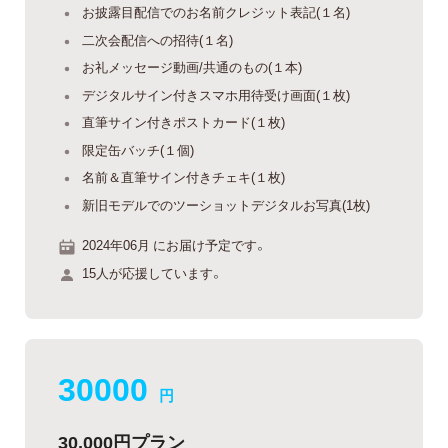
お披露目配信でのお名前クレジット表記(１名)
二次会配信への招待(１名)
お礼メッセージ動画/共通のもの(１本)
デジタルサイン付きスマホ用待受け画面(１枚)
直筆サイン付きポストカード(１枚)
限定缶バッチ(１個)
名前＆直筆サイン付きチェキ(１枚)
新旧モデルでのツーショットデジタルお写真(1枚)
2024年06月 にお届け予定です。
15人が応援しています。
30000
円
30,000円プラン