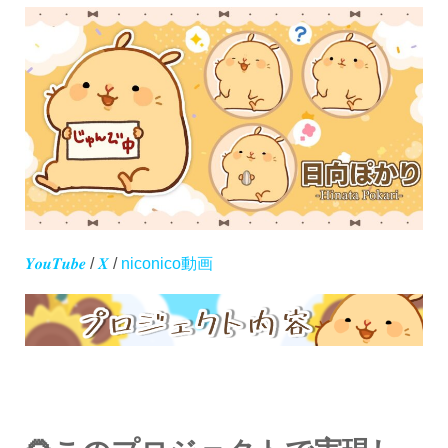
𝒀𝒐𝒖𝑻𝒖𝒃𝒆
/
𝑿
/
niconico動画