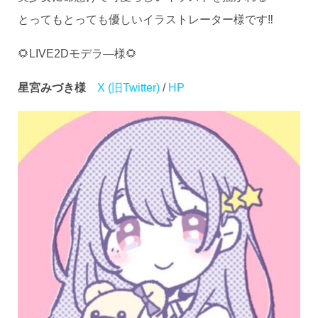
とってもとっても優しいイラストレーター様です‼
🌻LIVE2Dモデラ―様🌻
X (旧Twitter)
/
HP
星宮みづき様