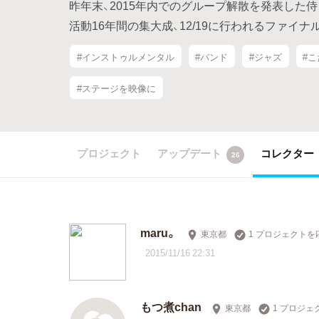
昨年末、2015年内でのグループ解散を発表した侍ジ
活動16年間の集大成、12/19に行われるファイ
#インストゥルメンタル
#バンド
#ジャズ
#
#ステージを映像に
プロジェクト
アップデート
コレクター
26
maru。
東京都
1 プロジェクトを
2015/11/16 22:31
もつ煮chan
東京都
1 プロジェ