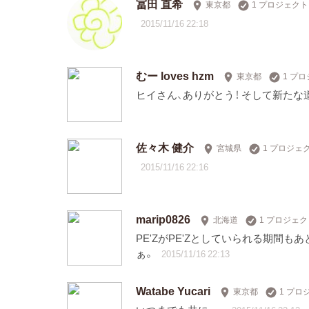
冨田 直希
東京都
1 プロジェク
2015/11/16 22:18
むー loves hzm
東京都
1 プ
ヒイさん、ありがとう！ そして新たな
佐々木 健介
宮城県
1 プロジェ
2015/11/16 22:16
marip0826
北海道
1 プロジェ
PE'ZがPE'Zとしていられる期間
ぁ。
2015/11/16 22:13
Watabe Yucari
東京都
1 プロ