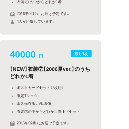
衣装 ① の中からどれか1着
2016年02月 にお届け予定です。
4人が応援しています。
40000
残り3枚
円
【NEW】衣装⑦【2006夏ver.】のうち
どれか1着
ポストカードセット（7枚組）
限定Tシャツ
永久保存版LIVE映像
衣装⑦の中からどれか１着上下セット
2016年02月 にお届け予定です。