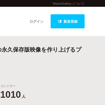
MotionGallery について
ログイン
新規登録
イブの永久保存版映像を作り上げるプ
クト
最新進捗報告から探す
コレクター
1010
人