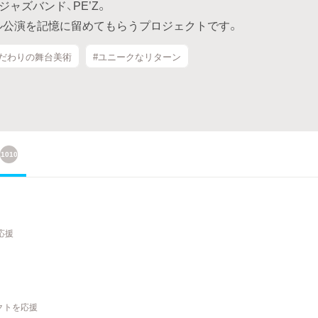
ャズバンド、PE’Z。
ナル公演を記憶に留めてもらうプロジェクトです。
こだわりの舞台美術
#ユニークなリターン
1010
応援
クトを応援