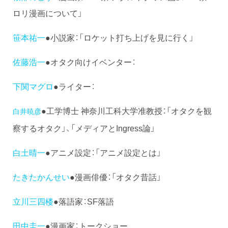
ロリ漫画について」
笹本祐一
●小説家：「ロケット打ち上げを見に行く」
佐藤浩一
●オタク向けイベンター：
下関マグロ
●ライター：
●工学博士 神奈川工科大学准教授：「オタクを観
白井暁彦
察するオタク」、「メディアとIngress論」
白土晴一
●アニメ設定：「アニメ設定とは」
たきたかんせい
●漫画俳優：「オタク昔話」
立川三四楼
●落語家：SF落語
田中圭一
●漫画家：トークショー