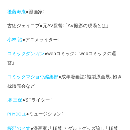
後藤寿庵
●漫画家：
古徳ジェイコブ●元AV監督：「AV撮影の現場とは」
小林 治
●アニメライター：
コミックダンガン
●webコミック：「webコミックの運
営」
コミックマショウ編集部
●成年漫画誌：複製原画展、抱き
枕販売会など
堺 三保
●SFライター：
●ミュージシャン：
PHYDOLL
桜部のとす
●漫画家：「18禁 アダルトグッズ論」、「18禁