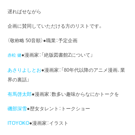
遅ればせながら
企画に賛同していただける方のリストです。
（敬称略 50音順）●職業：予定企画
●漫画家：「絶版図書館Zについて」
赤松 健
あさりよしとお
●漫画家：「80年代以降のアニメ漫画、業
界の裏話」
有馬啓太郎
●漫画家：数多い趣味からなにかトークを
磯部深雪
●歴女タレント：トークショー
ITOYOKO
●漫画家：イラスト