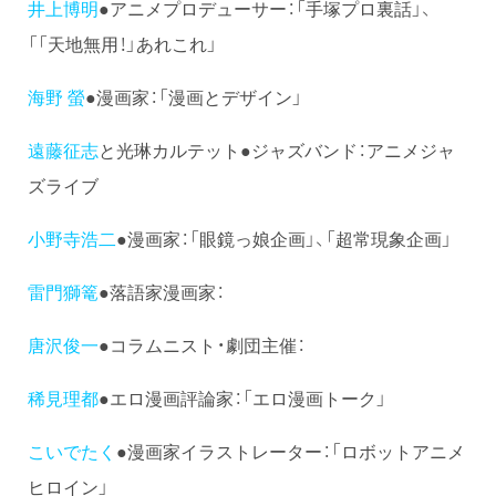
井上博明
●アニメプロデューサー：「手塚プロ裏話」、
「「天地無用！」あれこれ」
海野 螢
●漫画家：「漫画とデザイン」
遠藤征志
と光琳カルテット●ジャズバンド：アニメジャ
ズライブ
小野寺浩二
●漫画家：「眼鏡っ娘企画」、「超常現象企画」
雷門獅篭
●落語家漫画家：
唐沢俊一
●コラムニスト・劇団主催：
稀見理都
●エロ漫画評論家：「エロ漫画トーク」
こいでたく
●漫画家イラストレーター：「ロボットアニメ
ヒロイン」