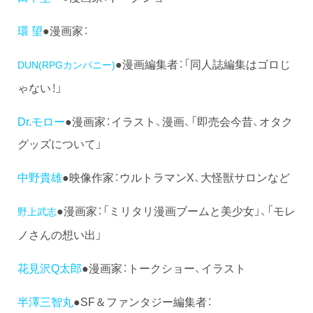
環 望
●漫画家：
●漫画編集者：「同人誌編集はゴロじ
DUN(RPGカンパニー)
ゃない！」
Dr.モロー
●漫画家：イラスト、漫画、「即売会今昔、オタク
グッズについて」
中野貴雄
●映像作家：ウルトラマンX、大怪獣サロンなど
●漫画家：「ミリタリ漫画ブームと美少女」、「モレ
野上武志
ノさんの想い出」
花見沢Q太郎
●漫画家：トークショー、イラスト
半澤三智丸
●SF＆ファンタジー編集者：