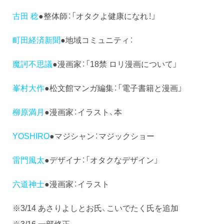
古田 稔
●整体師：「オタクよ健康になれ！」
町田経済新聞
●地域コミュニティ：
魔訶不思議
●漫画家：「18禁 ロリ漫画について」
峯村大作
●松文館マンガ編集：「電子書籍と漫画」
柳原満月
●漫画家：イラスト、本
YOSHIRO
●マジシャン：マジックショー
雷門風太
●デザイナ：「オタクなデザイン」
六道神士
●漫画家：イラスト
※3/14 あさりよしとお氏、こいでたく氏を追加
※3/16 一部修正