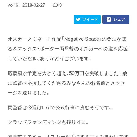
vol. 6
2018-02-27
9
ツイート
シェア
オスカーノミネート作品「Negative Space」の桑畑かほ
る＆マックス・ポーター両監督のオスカーへの道を応援
していただき、ありがとうございます！
応援額が予定を大きく超え、50万円を突破しました。桑
畑監督へ応援してくださるみなさんのお名前とメッセ
ージを送りました。
両監督は今週はL.A.で公式行事に臨むそうです。
クラウドファンディングも残り４日。
授賞式まで６日。オスカーを手にする二人を見たいです