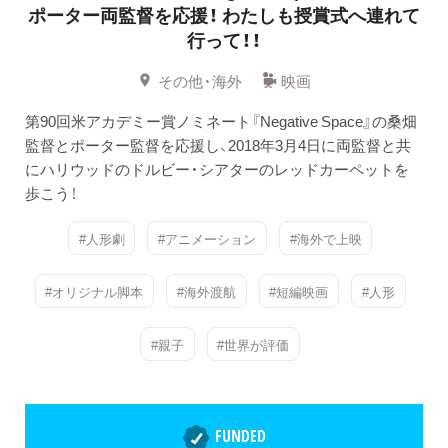
ポーター両監督を応援！
わたしも授賞式へ連れて
行って！！
その他・海外
映画
第90回米アカデミー賞ノミネート『Negative Space』の桑畑
監督とポーター監督を応援し、2018年3月4日に両監督と共
にハリウッドのドルビー・シアターのレッドカーペットを
歩こう！
#人形劇
#アニメーション
#海外で上映
#オリジナル脚本
#海外渡航
#短編映画
#人形
#親子
#世界が評価
FUNDED