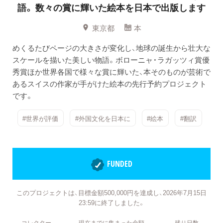
語。
数々の賞に輝いた絵本を日本で出版します
東京都
本
めくるたびページの大きさが変化し、地球の誕生から壮大な
スケールを描いた美しい物語。ボローニャ・ラガッツィ賞優
秀賞ほか世界各国で様々な賞に輝いた、本そのものが芸術で
あるスイスの作家が手がけた絵本の先行予約プロジェクト
です。
#世界が評価
#外国文化を日本に
#絵本
#翻訳
FUNDED
このプロジェクトは、目標金額500,000円を達成し、2026年7月15日
23:59に終了しました。
コレクター
現在までに集まった金額
残り日数