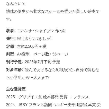
なみらい？」
地球の誕生から壮大なスケールを描いた美しい絵本で
す。
著者：
ヨハンナ・シャイブレ 作・絵
発行：
綴月舎（つづきしゃ）
定価：
本体2,500円＋税
判型：
A4変型
ページ数：
56ページ
刊行予定：
2026年7月下旬 予定
対象年齢：
読んであげるなら5歳頃から、自分で読むな
ら小学生から〜大人まで
主な受賞歴
2025 グリブイユ賞 絵本部門 受賞 ︱ フランス
2024 IBBY フランス語圏ベルギー支部 翻訳絵本賞 受