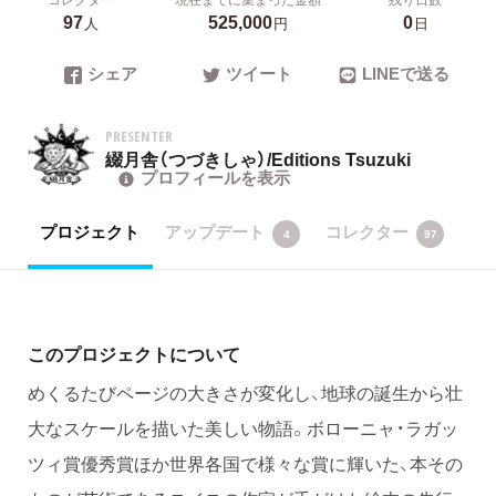
97
525,000
0
人
円
日
シェア
ツイート
LINEで送る
PRESENTER
綴月舎（つづきしゃ）/Editions Tsuzuki
プロフィールを表示
プロジェクト
アップデート
コレクター
4
97
このプロジェクトについて
めくるたびページの大きさが変化し、地球の誕生から壮
大なスケールを描いた美しい物語。ボローニャ・ラガッ
ツィ賞優秀賞ほか世界各国で様々な賞に輝いた、本その