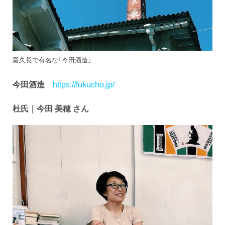
富久長で有名な「今田酒造」
今田酒造
https://fukucho.jp/
杜氏｜
今田 美穂 さん