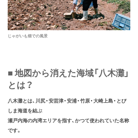
じゃがいも畑での風景
■ 地図から消えた海域「八木灘」
とは？
八木灘とは、川尻・安芸津・安浦・竹原・大崎上島・とび
しま海道を結ぶ
瀬戸内海の内湾エリアを指す、かつて使われていた名称
です。