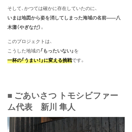
そして、かつては確かに存在していたのに、
いまは地図から姿を消してしまった海域の名前——八
木灘（やぎなだ）
。
このプロジェクトは、
こうした地域の
「もったいない」
を
一杯の「うまい！」に変える挑戦
です。
■ ごあいさつ トモシビファー
ム代表 新川 隼人