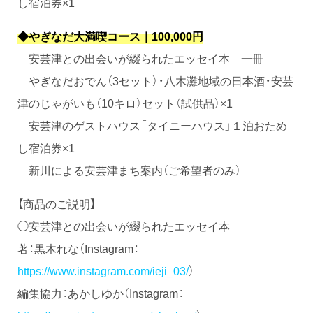
し宿泊券×1
◆やぎなだ大満喫コース｜100,000円
安芸津との出会いが綴られたエッセイ本 一冊
やぎなだおでん（3セット）・八木灘地域の日本酒・安芸
津のじゃがいも（10キロ）セット（試供品）×1
安芸津のゲストハウス「タイニーハウス」１泊おため
し宿泊券×1
新川による安芸津まち案内（ご希望者のみ）
【商品のご説明】
◯安芸津との出会いが綴られたエッセイ本
著：黒木れな（Instagram：
https://www.instagram.com/ieji_03/
）
編集協力：あかしゆか（Instagram：