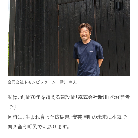
合同会社トモシビファーム 新川 隼人
私は、創業70年を超える建設業
「株式会社新川」
の経営者
です。
同時に、生まれ育った広島県・安芸津町の未来に本気で
向き合う町民でもあります。