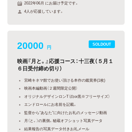
2022年06月 にお届け予定です。
4人が応援しています。
20000
SOLDOUT
円
映画『月と。』応援コース：十三夜（５月１
６日受付締め切り）
宮崎キネマ館でお使い頂ける本作の鑑賞券(1枚)
映画本編動画（２週間限定公開）
オリジナルデザインロンT（白or黒※フリーサイズ）
エンドロールにお名前を記載。
監督から“あなた”に向けたお礼のメッセージ動画
月（と。）の裏側。秘蔵オフショット写真データ
結果報告の写真データ付きお礼メール