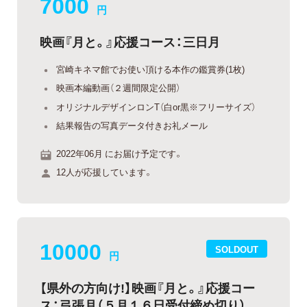
7000
円
映画『月と。』応援コース：三日月
宮崎キネマ館でお使い頂ける本作の鑑賞券(1枚)
映画本編動画（２週間限定公開）
オリジナルデザインロンT（白or黒※フリーサイズ）
結果報告の写真データ付きお礼メール
2022年06月 にお届け予定です。
12人が応援しています。
10000
SOLDOUT
円
【県外の方向け!】映画『月と。』応援コー
ス：弓張月（５月１６日受付締め切り）