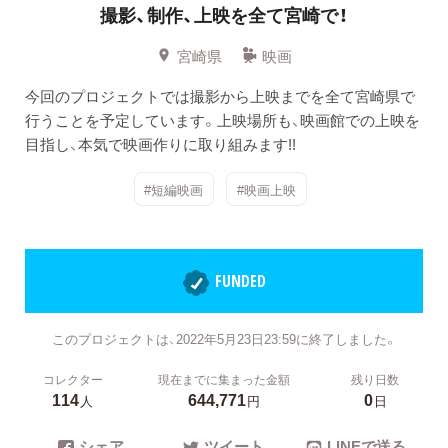
撮影、制作、上映を全て宮崎で！
宮崎県
映画
今回のプロジェクトでは撮影から上映までを全て宮崎県で
行うことを予定しています。上映場所も、映画館での上映を
目指し、本気で映画作りに取り組みます!!
#短編映画
#映画上映
FUNDED
このプロジェクトは、2022年5月23日23:59に終了しました。
コレクター
現在までに集まった金額
残り日数
114
644,771
0
人
円
日
シェア
ツイート
LINEで送る