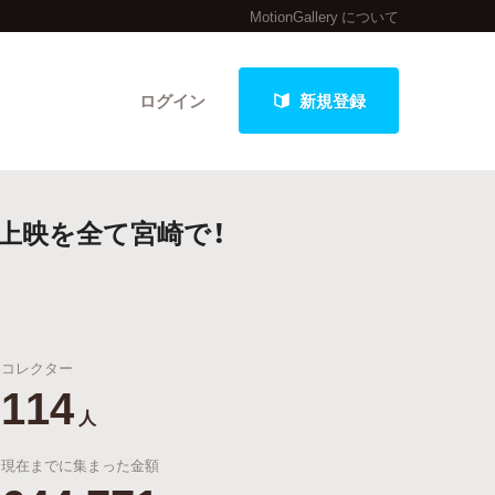
MotionGallery について
ログイン
新規登録
、上映を全て宮崎で！
クト
コレクター
最新進捗報告から探す
114
人
現在までに集まった金額