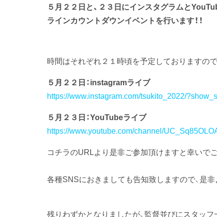
５月２２日と、２３日にインスタグラムとYouT
ラインカウントダウンイベントを行います！！
時間はそれぞれ２１時頃を予定しておりますの
５月２２日：instagramライブ
https://www.instagram.com/tsukito_2022/?show_st
５月２３日：YouTubeライブ
https://www.youtube.com/channel/UC_Sq85OLO
コチラのURLより是非ご参加頂けますと幸いで
各種SNSにおきましても告知致しますので、是
残りわずかとなりましたが、監督並びにスタッフ