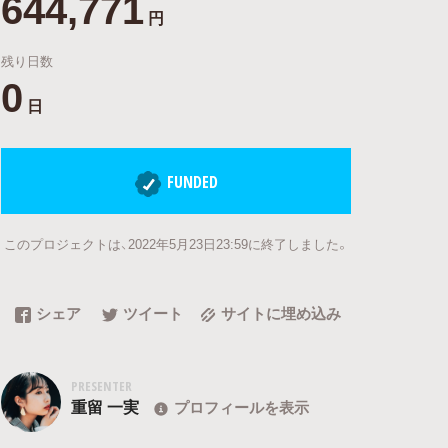
644,771
円
残り日数
0
日
FUNDED
このプロジェクトは、2022年5月23日23:59に終了しました。
シェア
ツイート
サイトに埋め込み
PRESENTER
重留 一実
プロフィールを表示