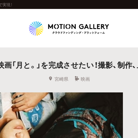
で実現！
Highlight
画「月と。」を完成させたい！撮影、制作
人気のプロジェクト
新着プロジェクト
終了間近のプロジェ
宮崎県
映画
Feature
タグから探す
キュレーターから探す
特集から探す
Legendary
最新達成プロジェクト
調達額が大きいプロジェクト