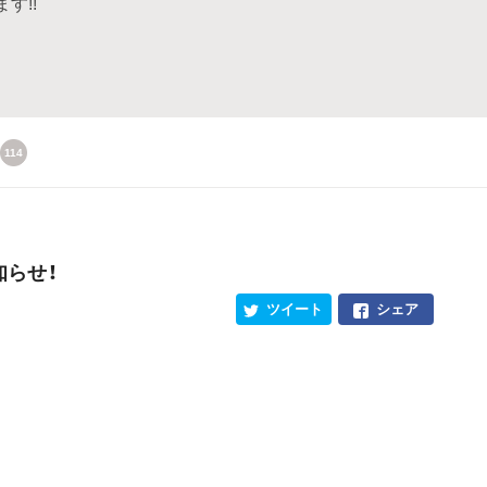
す!!
114
知らせ！
ツイート
シェア