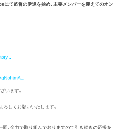
ubeにて監督の伊達を始め、主要メンバーを迎えてのオン
で
ory...
AgNohjmA...
ございます。
非よろしくお願いいたします。
一同、全力で取り組んでおりますので引き続きの応援を