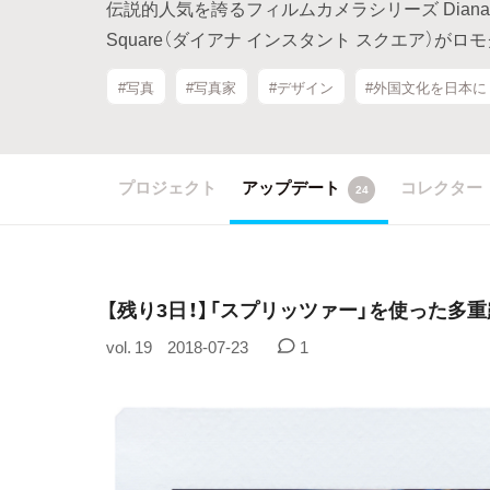
伝説的人気を誇るフィルムカメラシリーズ Dianaが、
Square（ダイアナ インスタント スクエア）が
#写真
#写真家
#デザイン
#外国文化を日本に
プロジェクト
アップデート
コレクター
24
【残り3日！】「スプリッツァー」を使った多
vol. 19
2018-07-23
1