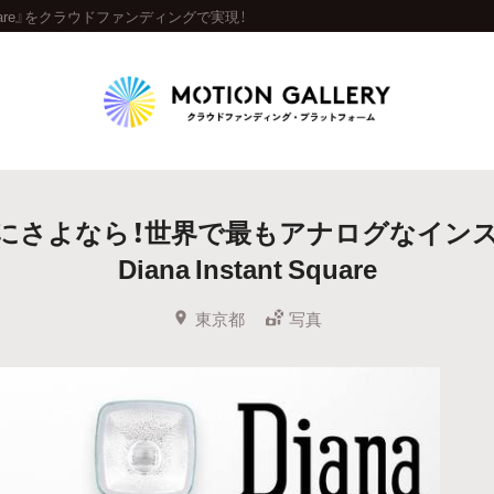
quare』をクラウドファンディングで実現！
Highlight
」にさよなら！世界で最もアナログなイン
人気のプロジェクト
新着プロジェクト
終了間近のプロジェ
Diana Instant Square
Feature
東京都
写真
タグから探す
キュレーターから探す
特集から探す
Legendary
最新達成プロジェクト
調達額が大きいプロジェクト