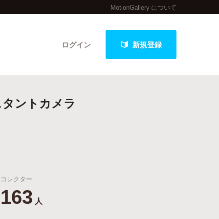
MotionGallery について
ログイン
新規登録
スタントカメラ
クト
最新進捗報告から探す
コレクター
163
人