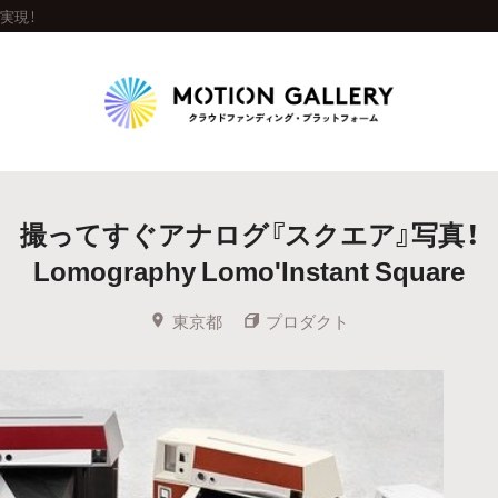
で実現！
Highlight
撮ってすぐアナログ『スクエア』写真！
人気のプロジェクト
新着プロジェクト
終了間近のプロジェ
Lomography Lomo'Instant Square
Feature
東京都
プロダクト
タグから探す
キュレーターから探す
特集から探す
Legendary
最新達成プロジェクト
調達額が大きいプロジェクト