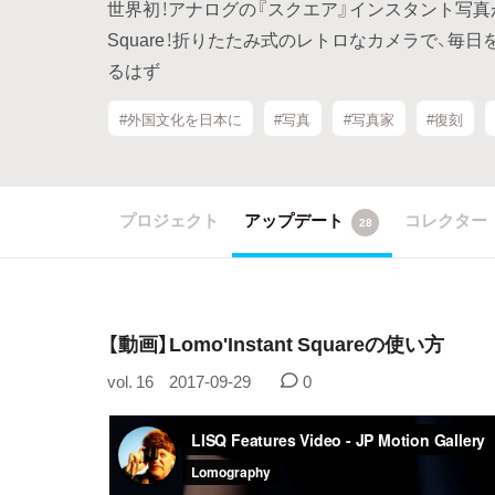
世界初！アナログの『スクエア』インスタント写真が楽し
Square！折りたたみ式のレトロなカメラで、毎
るはず
#外国文化を日本に
#写真
#写真家
#復刻
プロジェクト
アップデート
コレクター
28
【動画】Lomo'Instant Squareの使い方
vol. 16
2017-09-29
0