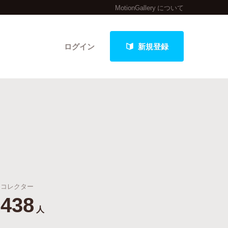
MotionGallery について
ログイン
新規登録
クト
最新進捗報告から探す
コレクター
438
人