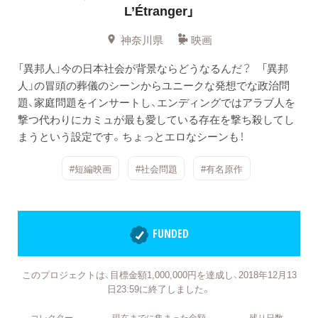
L’Étranger」
神奈川県
映画
「異邦人」今の日本社会が背景ならどうなるんだ？ 「異邦
人」の冒頭の葬儀のシーンからユニークな発想でな政治問
題、家庭問題をインサートし、エンディングではアラブ人を
撃つ代わりにカミュが最も愛している存在を撃ち殺してし
まうという設定です。ちょっとエロなシーンも！
#短編映画
#社会問題
#有名原作
FUNDED
このプロジェクトは、目標金額1,000,000円を達成し、2018年12月13
日23:59に終了しました。
コレクター
現在までに集まった金額
残り日数