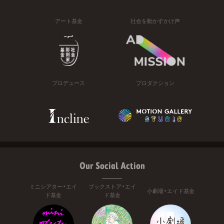
アート基金
社会を動かすかけ声
プロデュース
プロダクション
Our Social Action
ミニシアター・エイ
ブックストア・エイ
小劇場・エイド基金
ド基金
ド基金