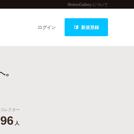
MotionGallery について
ログイン
新規登録
クト
へ。
最新進捗報告から探す
コレクター
96
人