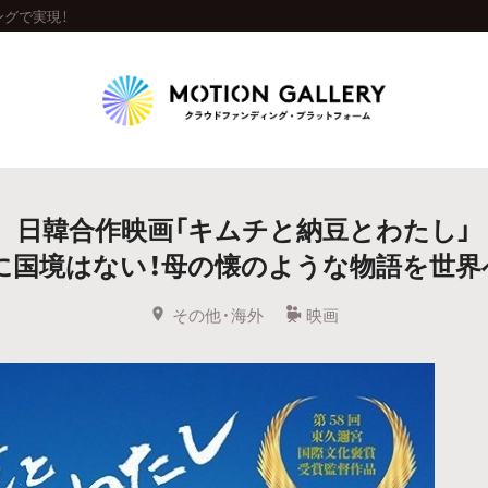
グで実現！
Highlight
日韓合作映画「キムチと納豆とわたし」
人気のプロジェクト
新着プロジェクト
終了間近のプロジェ
に国境はない！母の懐のような物語を世界
Feature
その他・海外
映画
タグから探す
キュレーターから探す
特集から探す
Legendary
最新達成プロジェクト
調達額が大きいプロジェクト