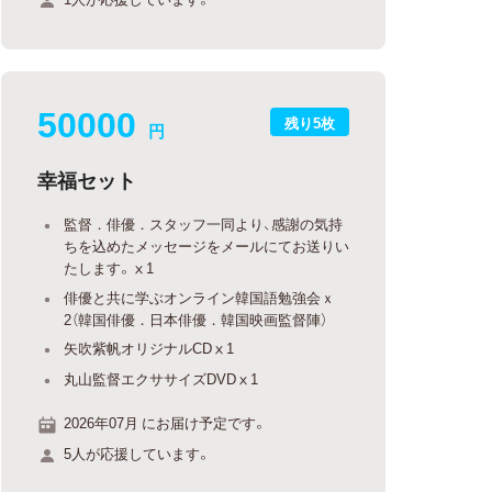
50000
残り5枚
円
幸福セット
監督．俳優．スタッフ一同より、感謝の気持
ちを込めたメッセージをメールにてお送りい
たします。ⅹ1
俳優と共に学ぶオンライン韓国語勉強会ｘ
2（韓国俳優．日本俳優．韓国映画監督陣）
矢吹紫帆オリジナルCDⅹ1
丸山監督エクササイズDVDⅹ1
2026年07月 にお届け予定です。
5人が応援しています。