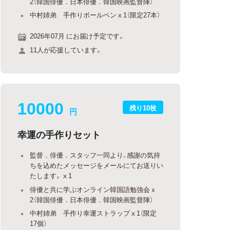
2（韓国俳優．日本俳優．韓国映画監督陣）
中村姉弟 手作りボールペンⅹ1（限定27本）
2026年07月 にお届け予定です。
11人が応援しています。
10000
残り10枚
円
幸運の手作りセット
監督．俳優．スタッフ一同より、感謝の気持
ちを込めたメッセージをメールにてお送りい
たします。ⅹ1
俳優と共に学ぶオンライン韓国語勉強会ｘ
2（韓国俳優．日本俳優．韓国映画監督陣）
中村姉弟 手作り幸運ストラップⅹ1（限定
17個）