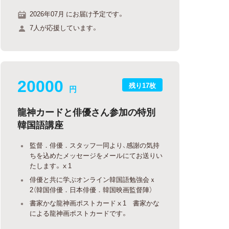
2026年07月 にお届け予定です。
7人が応援しています。
20000
残り17枚
円
龍神カードと俳優さん参加の特別
韓国語講座
監督．俳優．スタッフ一同より、感謝の気持
ちを込めたメッセージをメールにてお送りい
たします。ⅹ1
俳優と共に学ぶオンライン韓国語勉強会ｘ
2（韓国俳優．日本俳優．韓国映画監督陣）
書家かな龍神画ポストカードⅹ1 書家かな
による龍神画ポストカードです。