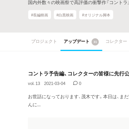
国内外数々の映画祭で高評価の衝撃作『コントラ』、3/
#長編映画
#白黒映画
#オリジナル脚本
プロジェクト
アップデート
コレクター
31
コントラ予告編、コレクターの皆様に先行公
vol. 13
2021-03-04
0
お世話になっております、茂木です。本日は、ま
んに...