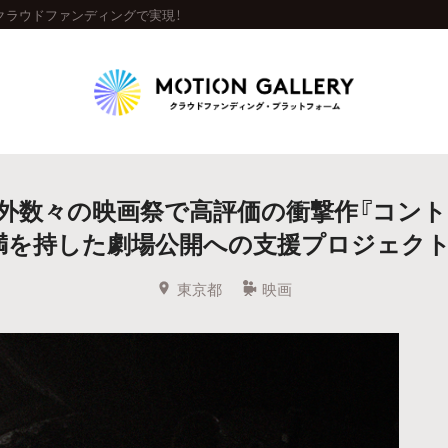
クラウドファンディングで実現！
Highlight
外数々の映画祭で高評価の衝撃作『コント
人気のプロジェクト
新着プロジェクト
終了間近のプロジェ
満を持した劇場公開への支援プロジェクト
Feature
東京都
映画
タグから探す
キュレーターから探す
特集から探す
Legendary
最新達成プロジェクト
調達額が大きいプロジェクト