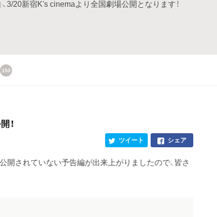
20新宿K's cinemaより全国劇場公開となります！
153
開！
ツイート
シェア
だ公開されていない予告編が出来上がりましたので、皆さ