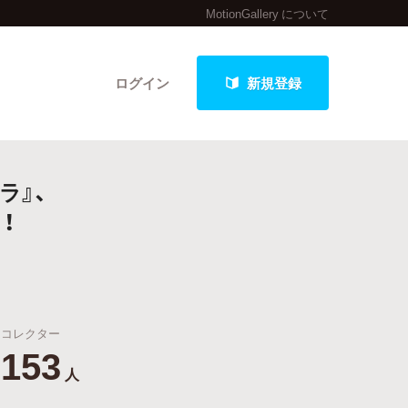
MotionGallery について
ログイン
新規登録
ラ』、
クト
！
最新進捗報告から探す
コレクター
153
人