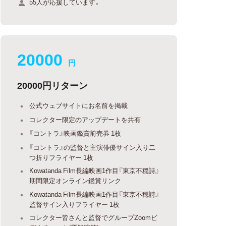
55人が応援しています。
20000
円
20000円リターン
公式ウェブサイトにお名前を掲載
コレクター限定のアップデートを共有
『コントラ』映画鑑賞前売券 1枚
『コントラ』の監督と主演俳優サイン入り二
つ折りフライヤー 1枚
Kowatanda Film長編映画1作目『東京不穏詩』
期間限定オンライン鑑賞リンク
Kowatanda Film長編映画1作目『東京不穏詩』
監督サイン入りフライヤー 1枚
コレクター皆さんと監督でグループZoomビ