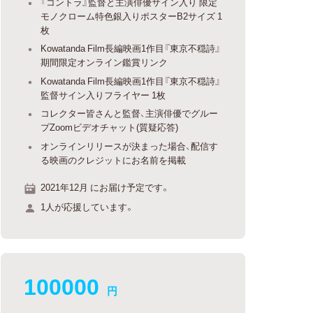
『コントラ』監督と主演俳優サイン入り 限定
モノクローム特色銀入りポスターB2サイズ 1
枚
Kowatanda Film長編映画1作目『東京不穏詩』
期間限定オンライン鑑賞リンク
Kowatanda Film長編映画1作目『東京不穏詩』
監督サイン入りフライヤー 1枚
コレクター皆さんと監督、主演俳優でグルー
プZoomビデオチャット(質疑応答)
オンラインリリースが決まった場合、配信す
る映画のクレジットにお名前を掲載
2021年12月 にお届け予定です。
1人が応援しています。
100000
円