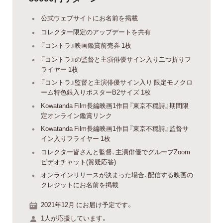
公式ウェブサイトにお名前を掲載
コレクター限定のアップデートを共有
『コントラ』映画鑑賞前売券 1枚
『コントラ』の監督と主演俳優サイン入り二つ折りフ
ライヤー 1枚
『コントラ』監督と主演俳優サイン入り 限定モノクロ
ーム特色銀入りポスターB2サイズ 1枚
Kowatanda Film長編映画1作目『東京不穏詩』期間限
定オンライン鑑賞リンク
Kowatanda Film長編映画1作目『東京不穏詩』監督サ
イン入りフライヤー 1枚
コレクター皆さんと監督、主演俳優でグループZoom
ビデオチャット(質疑応答)
オンラインリリースが決まった場合、配信する映画の
クレジットにお名前を掲載
2021年12月 にお届け予定です。
1人が応援しています。