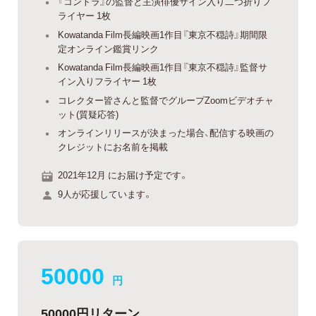
『コントラ』の監督と主演俳優サイン入り二つ折りフ
ライヤー 1枚
Kowatanda Film長編映画1作目『東京不穏詩』期間限
定オンライン鑑賞リンク
Kowatanda Film長編映画1作目『東京不穏詩』監督サ
イン入りフライヤー 1枚
コレクター皆さんと監督でグループZoomビデオチャ
ット(質疑応答)
オンラインリリースが決まった場合、配信する映画の
クレジットにお名前を掲載
2021年12月 にお届け予定です。
9人が応援しています。
50000
円
50000円リターン