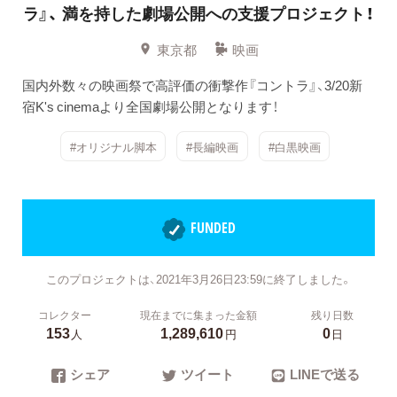
ラ』、
満を持した劇場公開への支援プロジェクト！
東京都
映画
国内外数々の映画祭で高評価の衝撃作『コントラ』、3/20新
宿K's cinemaより全国劇場公開となります！
#オリジナル脚本
#長編映画
#白黒映画
FUNDED
このプロジェクトは、2021年3月26日23:59に終了しました。
コレクター
現在までに集まった金額
残り日数
153
1,289,610
0
人
円
日
シェア
ツイート
LINEで送る