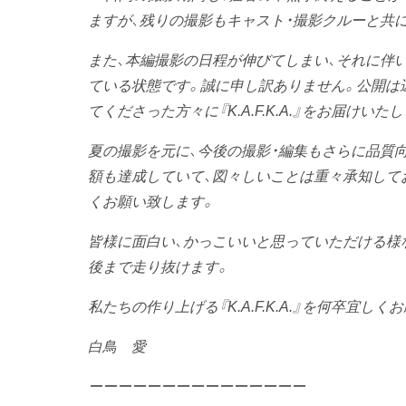
ますが、残りの撮影もキャスト・撮影クルーと共
また、本編撮影の日程が伸びてしまい、それに伴
ている状態です。誠に申し訳ありません。公開は
てくださった方々に『K.A.F.K.A.』をお届け
夏の撮影を元に、今後の撮影・編集もさらに品質
額も達成していて、図々しいことは重々承知して
くお願い致します。
皆様に面白い、かっこいいと思っていただける様
後まで走り抜けます。
私たちの作り上げる『K.A.F.K.A.』を何卒宜しく
白鳥 愛
ーーーーーーーーーーーーーーー