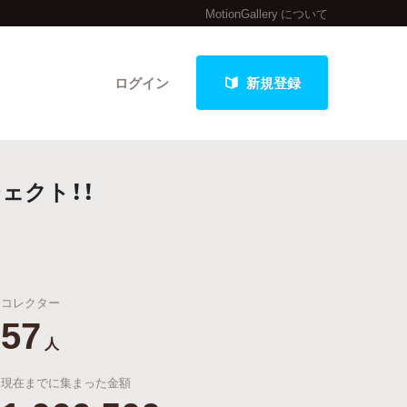
MotionGallery について
ログイン
新規登録
ジェクト！！
クト
コレクター
最新進捗報告から探す
57
人
現在までに集まった金額