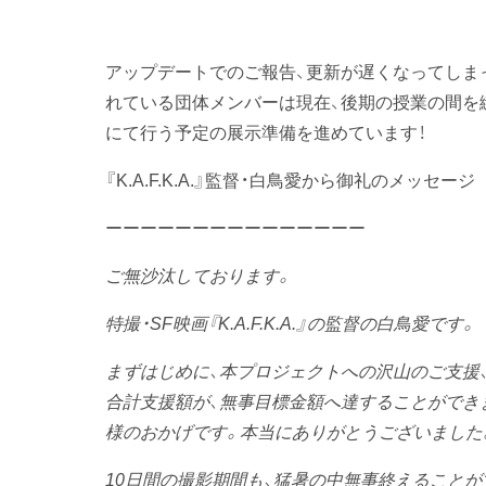
アップデートでのご報告、更新が遅くなってしま
れている団体メンバーは現在、後期の授業の間を
にて行う予定の展示準備を進めています！
『K.A.F.K.A.』監督・白鳥愛から御礼のメッセージ
ーーーーーーーーーーーーーーー
ご無沙汰しております。
特撮・SF映画『K.A.F.K.A.』の監督の白鳥愛です。
まずはじめに、本プロジェクトへの沢山のご支援
合計支援額が、無事目標金額へ達することができ
様のおかげです。本当にありがとうございました
10日間の撮影期間も、猛暑の中無事終えること