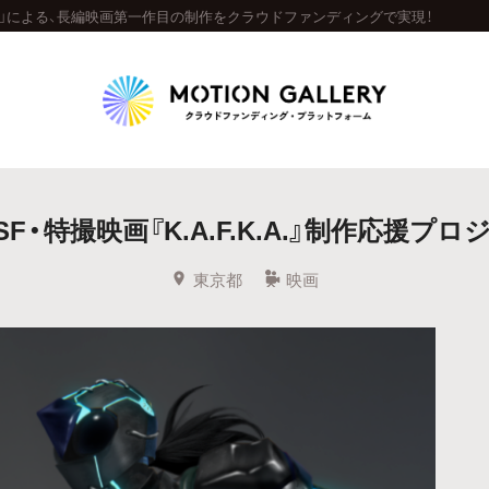
EMA」による、長編映画第一作目の制作をクラウドファンディングで実現！
Highlight
F・特撮映画『K.A.F.K.A.』制作応援プロ
人気のプロジェクト
新着プロジェクト
終了間近のプロジェ
東京都
映画
Feature
タグから探す
キュレーターから探す
特集から探す
Legendary
最新達成プロジェクト
調達額が大きいプロジェクト