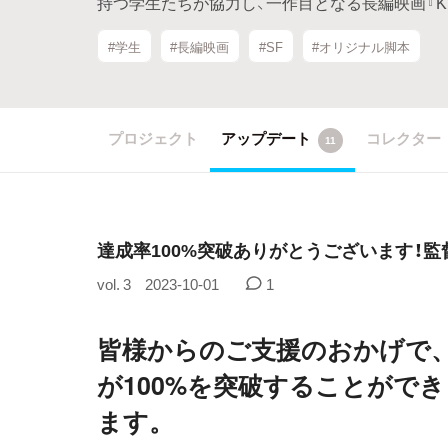
持つ学生たちが協力し、一作目となる長編映画『K.A.
#学生
#長編映画
#SF
#オリジナル脚本
プロジェクト
アップデート
コレクター
11
達成率100%突破ありがとうございます！
vol. 3
2023-10-01
1
皆様からのご支援のおかげで
が100%を突破することがで
ます。