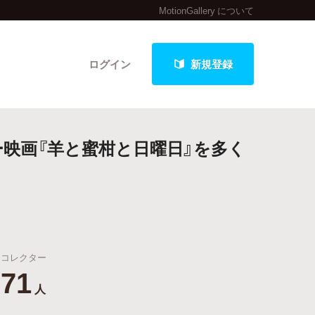
MotionGallery について
ログイン
新規登録
映画『羊と蜜柑と日曜日』を多く
クト
最新進捗報告から探す
コレクター
71
人