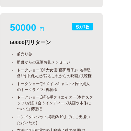
50000
残り7枚
円
50000円リターン
前売り券
監督からの直筆お礼メッセージ
トークショー①「大女優「藤田弓子」× 若手監
督「竹中貞人」が語るこれからの映画」視聴権
トークショー②「メインキャスト×竹中貞人
のトークライブ」視聴権
トークショー③「若手クリエイター（本作スタ
ッフ）が語り合うインディーズ映画や本作に
ついて」視聴権
エンドクレジット掲載(3/10までにご支援い
ただいた方)
本編DVD (劇場での上映終了後のお届け)