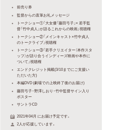
前売り券
監督からの直筆お礼メッセージ
トークショー①「大女優「藤田弓子」× 若手監
督「竹中貞人」が語るこれからの映画」視聴権
トークショー②「メインキャスト×竹中貞人
のトークライブ」視聴権
トークショー③「若手クリエイター（本作スタ
ッフ）が語り合うインディーズ映画や本作に
ついて」視聴権
エンドクレジット掲載(3/10までにご支援い
ただいた方)
本編DVD (劇場での上映終了後のお届け)
藤田弓子・野澤しおり・竹中監督サイン入り
ポスター
サントラCD
2021年04月 にお届け予定です。
2人が応援しています。