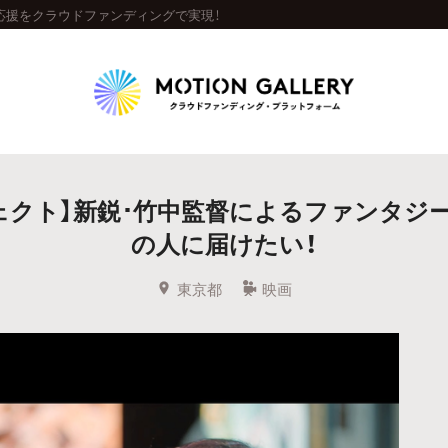
応援をクラウドファンディングで実現！
Highlight
ェクト】新鋭･竹中監督によるファンタジー
人気のプロジェクト
新着プロジェクト
終了間近のプロジェ
の人に届けたい！
Feature
東京都
映画
タグから探す
キュレーターから探す
特集から探す
Legendary
最新達成プロジェクト
調達額が大きいプロジェクト