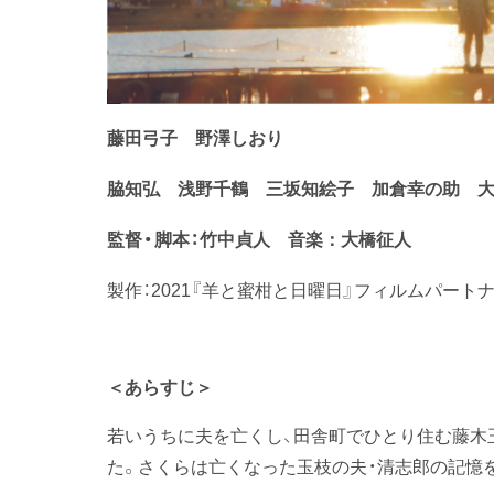
藤田弓子 野澤しおり
脇知弘 浅野千鶴 三坂知絵子 加倉幸の助 
監督・脚本：竹中貞人
音楽：大橋征人
製作：2021『羊と蜜柑と日曜日』フィルムパート
＜あらすじ＞
若いうちに夫を亡くし、田舎町でひとり住む藤木玉
た。さくらは亡くなった玉枝の夫・清志郎の記憶