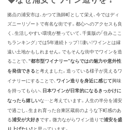
拠点の浦安市は、かつて漁師町として栄え、今ではディ
ズニーリゾートで有名な街です。都心へのアクセスも良
く、生活しやすい環境が整っていて、千葉版の「住みここ
ちランキング」では5年連続トップ！！凄い！ワインとは縁
遠い土地かもしれません。でもそんな街中でワインを造
ることで、
“都市型ワイナリー”ならではの魅力や意外性
と考えました。造っている様子が見えるワ
を発信できる
イナリーにすることで、
興味
ワイン造りを身近に感じて
を持ってもらい、
日本ワインが日常的になるきっかけに
な…と考えています。人生の半分を浦安
なったら嬉しい
で過ごし、生まれ育った台東区蔵前のような下町感のあ
る
浦安が大好き
です。微力ながらワイン造りで
浦安を盛
り上げたい！
と思っています。