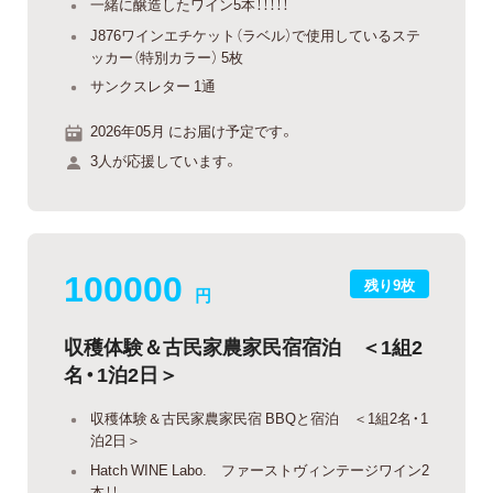
一緒に醸造したワイン5本！！！！！
J876ワインエチケット（ラベル）で使用しているステ
ッカー（特別カラー） 5枚
サンクスレター 1通
2026年05月 にお届け予定です。
3人が応援しています。
100000
残り9枚
円
収穫体験＆古民家農家民宿宿泊 ＜1組2
名・1泊2日＞
収穫体験＆古民家農家民宿 BBQと宿泊 ＜1組2名・1
泊2日＞
Hatch WINE Labo. ファーストヴィンテージワイン2
本！！