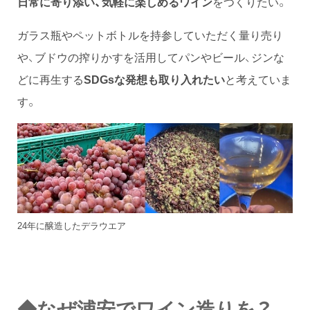
日常に寄り添い、気軽に楽しめるワイン
をつくりたい。
ガラス瓶やペットボトルを持参していただく量り売り
や、ブドウの搾りかすを活用してパンやビール、ジンな
どに再生する
SDGsな発想も取り入れたい
と考えていま
す。
24年に醸造したデラウエア
◆なぜ浦安でワイン造りを？