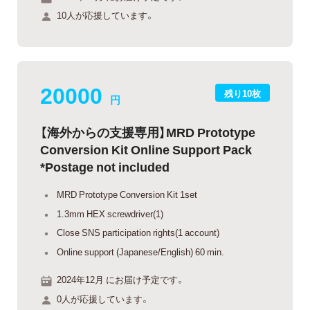
10人が応援しています。
20000
残り10枚
円
【海外からの支援専用】MRD Prototype
Conversion Kit Online Support Pack
*Postage not included
MRD Prototype Conversion Kit 1set
1.3mm HEX screwdriver(1)
Close SNS participation rights(1 account)
Online support (Japanese/English) 60 min.
2024年12月 にお届け予定です。
0人が応援しています。