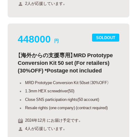
2人が応援しています。
448000
SOLDOUT
円
【海外からの支援専用】MRD Prototype
Conversion Kit 50 set (For retailers)
(30%OFF) *Postage not included
MRD Prototype Conversion Kit 50set（30%OFF）
1.3mm HEX screwdriver(50)
Close SNS participation rights(50 account)
Resale rights (one company) (contract required)
2024年12月 にお届け予定です。
4人が応援しています。