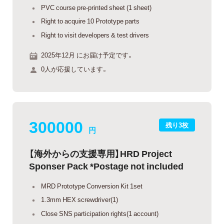
PVC course pre-printed sheet (1 sheet)
Right to acquire 10 Prototype parts
Right to visit developers & test drivers
2025年12月 にお届け予定です。
0人が応援しています。
300000
残り3枚
円
【海外からの支援専用】HRD Project
Sponser Pack *Postage not included
MRD Prototype Conversion Kit 1set
1.3mm HEX screwdriver(1)
Close SNS participation rights(1 account)