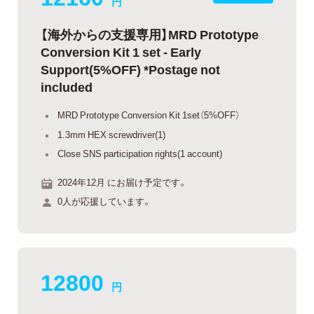
円
【海外からの支援専用】MRD Prototype
Conversion Kit 1 set - Early
Support(5%OFF) *Postage not
included
MRD Prototype Conversion Kit 1set（5%OFF）
1.3mm HEX screwdriver(1)
Close SNS participation rights(1 account)
2024年12月 にお届け予定です。
0人が応援しています。
12800
円