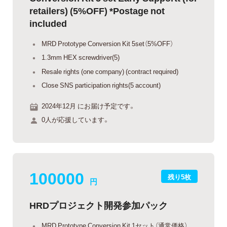
retailers) (5%OFF) *Postage not
included
MRD Prototype Conversion Kit 5set（5%OFF）
1.3mm HEX screwdriver(5)
Resale rights (one company) (contract required)
Close SNS participation rights(5 account)
2024年12月 にお届け予定です。
0人が応援しています。
100000
残り5枚
円
HRDプロジェクト開発参加パック
MRD Prototype Conversion Kit 1セット（通常価格）