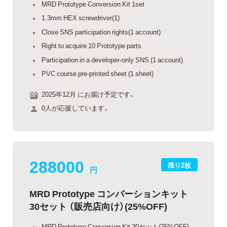
MRD Prototype Conversion Kit 1set
1.3mm HEX screwdriver(1)
Close SNS participation rights(1 account)
Right to acquire 10 Prototype parts
Participation in a developer-only SNS (1 account)
PVC course pre-printed sheet (1 sheet)
2025年12月 にお届け予定です。
0人が応援しています。
288000
残り2枚
円
MRD Prototype コンバーションキット
30セット （販売店向け）(25%OFF)
MRD Prototype Conversion Kit 30セット(25%OFF)