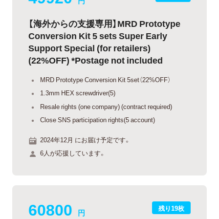
円
【海外からの支援専用】MRD Prototype
Conversion Kit 5 sets Super Early
Support Special (for retailers)
(22%OFF) *Postage not included
MRD Prototype Conversion Kit 5set（22%OFF）
1.3mm HEX screwdriver(5)
Resale rights (one company) (contract required)
Close SNS participation rights(5 account)
2024年12月 にお届け予定です。
6人が応援しています。
60800
残り19枚
円