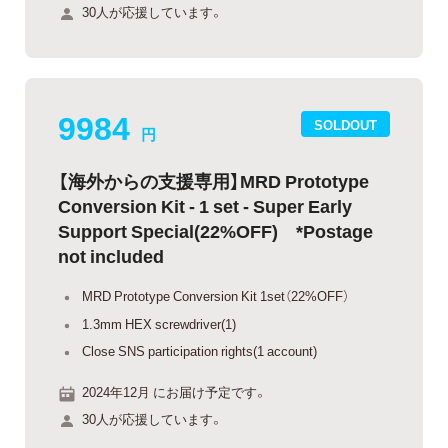
30人が応援しています。
9984
SOLDOUT
円
【海外からの支援専用】MRD Prototype
Conversion Kit - 1 set - Super Early
Support Special(22%OFF) *Postage
not included
MRD Prototype Conversion Kit 1set（22%OFF）
1.3mm HEX screwdriver(1)
Close SNS participation rights(1 account)
2024年12月 にお届け予定です。
30人が応援しています。