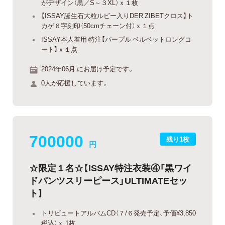
がデザイン（黒／S～３XL）ｘ１枚
【ISSAY誕生石大粒ルビー入りDER ZIBETクロス】ト
カゲ６字刻印（50cmチェーン付）ｘ１点
ISSAY本人着用 特注【パープル ベルベットロングコ
ート】ｘ１点
2024年06月 にお届け予定です。
0人が応援しています。
700000
残り1枚
円
☆限定１名☆【ISSAY特注衣装④「黒ワイ
ドパンツスリーピース」ULTIMATEセッ
ト】
トリビュートアルバムCD（７/６発売予定、予価¥3,850
税込）ｘ 1枚