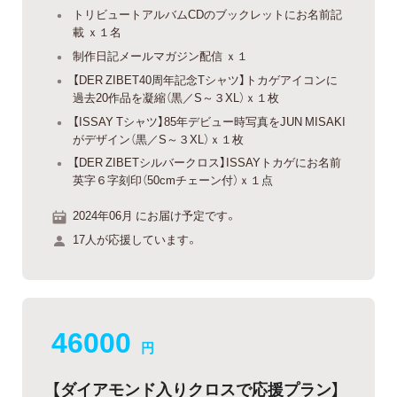
トリビュートアルバムCDのブックレットにお名前記
載 ｘ１名
制作日記メールマガジン配信 ｘ１
【DER ZIBET40周年記念Tシャツ】トカゲアイコンに
過去20作品を凝縮（黒／S～３XL）ｘ１枚
【ISSAY Tシャツ】85年デビュー時写真をJUN MISAKI
がデザイン（黒／S～３XL）ｘ１枚
【DER ZIBETシルバークロス】ISSAYトカゲにお名前
英字６字刻印（50cmチェーン付）ｘ１点
2024年06月 にお届け予定です。
17人が応援しています。
46000
円
【ダイアモンド入りクロスで応援プラン】