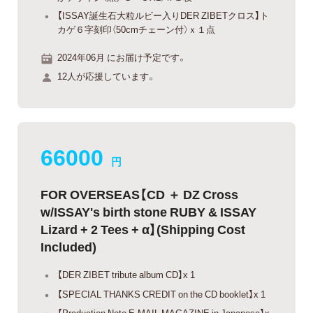
【ISSAY誕生石大粒ルビー入りDER ZIBETクロス】ト
カゲ６字刻印（50cmチェーン付）ｘ１点
2024年06月 にお届け予定です。
12人が応援しています。
66000
円
FOR OVERSEAS【CD ＋ DZ Cross
w/ISSAY's birth stone RUBY & ISSAY
Lizard + 2 Tees + α】(Shipping Cost
Included)
【DER ZIBET tribute album CD】x 1
【SPECIAL THANKS CREDIT on the CD booklet】x 1
【Production Note E-MAIL MAGAZINE in Japanese】x