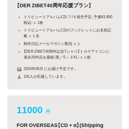
【DER ZIBET40周年応援プラン】
トリビュートアルバムCD（７/６発売予定、予価¥3,850
税込）ｘ 1枚
トリビュートアルバムCDのブックレットにお名前記
載 ｘ１名
制作日記メールマガジン配信 ｘ１
【DER ZIBET40周年記念Tシャツ】トカゲアイコンに
過去20作品を凝縮（黒／S～３XL）ｘ１枚
2024年06月 にお届け予定です。
191人が応援しています。
11000
円
FOR OVERSEAS【CD + α】(Shipping