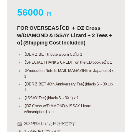
56000
円
FOR OVERSEAS【CD ＋ DZ Cross
w/DIAMOND & ISSAY Lizard + 2 Tees +
α】(Shipping Cost Included)
【DER ZIBET tribute album CD】x 1
【SPECIAL THANKS CREDIT on the CD booklet】x 1
【Production Note E-MAIL MAGAZINE in Japanese】x
1
【DER ZIBET 40th Anniversary Tee】(black/S～3XL）x
1
【ISSAY Tee】(black/S～3XL) x 1
【DZ Cross w/DIAMOND＆ISSAY Lizard
w/inscription】ｘ１
2024年06月 にお届け予定です。
1人が応援しています。