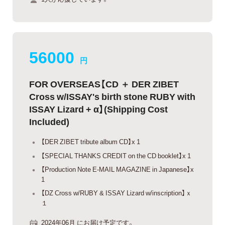
56000
円
FOR OVERSEAS【CD ＋ DER ZIBET
Cross w/ISSAY's birth stone RUBY with
ISSAY Lizard + α】(Shipping Cost
Included)
【DER ZIBET tribute album CD】x 1
【SPECIAL THANKS CREDIT on the CD booklet】x 1
【Production Note E-MAIL MAGAZINE in Japanese】x
1
【DZ Cross w/RUBY & ISSAY Lizard w/inscription】ｘ
１
2024年06月 にお届け予定です。