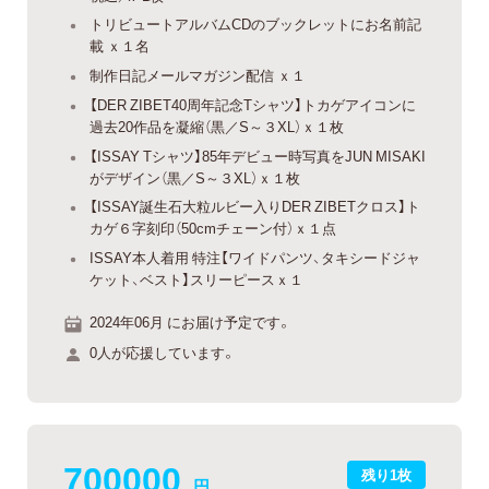
トリビュートアルバムCDのブックレットにお名前記
載 ｘ１名
制作日記メールマガジン配信 ｘ１
【DER ZIBET40周年記念Tシャツ】トカゲアイコンに
過去20作品を凝縮（黒／S～３XL）ｘ１枚
【ISSAY Tシャツ】85年デビュー時写真をJUN MISAKI
がデザイン（黒／S～３XL）ｘ１枚
【ISSAY誕生石大粒ルビー入りDER ZIBETクロス】ト
カゲ６字刻印（50cmチェーン付）ｘ１点
ISSAY本人着用 特注【ワイドパンツ、タキシードジャ
ケット、ベスト】スリーピースｘ１
2024年06月 にお届け予定です。
0人が応援しています。
700000
残り1枚
円