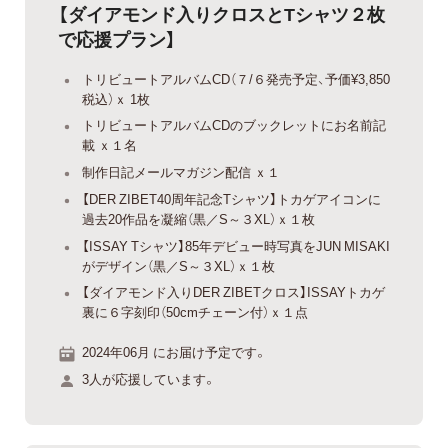
【ダイアモンド入りクロスとTシャツ２枚
で応援プラン】
トリビュートアルバムCD（７/６発売予定、予価¥3,850
税込）ｘ 1枚
トリビュートアルバムCDのブックレットにお名前記
載 ｘ１名
制作日記メールマガジン配信 ｘ１
【DER ZIBET40周年記念Tシャツ】トカゲアイコンに
過去20作品を凝縮（黒／S～３XL）ｘ１枚
【ISSAY Tシャツ】85年デビュー時写真をJUN MISAKI
がデザイン（黒／S～３XL）ｘ１枚
【ダイアモンド入りDER ZIBETクロス】ISSAYトカゲ
裏に６字刻印（50cmチェーン付）ｘ１点
2024年06月 にお届け予定です。
3人が応援しています。