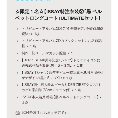
☆限定１名☆【ISSAY特注衣装②「黒 ベル
ベットロングコート」ULTIMATEセット】
トリビュートアルバムCD（７/６発売予定、予価¥3,850
税込）ｘ 1枚
トリビュートアルバムCDのブックレットにお名前記
載 ｘ１名
制作日記メールマガジン配信 ｘ１
【DER ZIBET40周年記念Tシャツ】トカゲアイコンに
過去20作品を凝縮（黒／S～３XL）ｘ１枚
【ISSAY Tシャツ】85年デビュー時写真をJUN MISAKI
がデザイン（黒／S～３XL）ｘ１枚
【ISSAY誕生石大粒ルビー入りDER ZIBETクロス】ト
カゲ６字刻印（50cmチェーン付）ｘ１点
ISSAY本人着用 特注【黒 ベルベットロングコート】ｘ
１点
2024年06月 にお届け予定です。