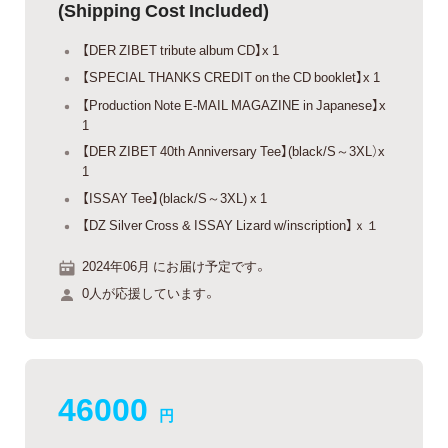
(Shipping Cost Included)
【DER ZIBET tribute album CD】x 1
【SPECIAL THANKS CREDIT on the CD booklet】x 1
【Production Note E-MAIL MAGAZINE in Japanese】x
1
【DER ZIBET 40th Anniversary Tee】(black/S～3XL）x
1
【ISSAY Tee】(black/S～3XL) x 1
【DZ Silver Cross & ISSAY Lizard w/inscription】ｘ１
2024年06月 にお届け予定です。
0人が応援しています。
46000
円