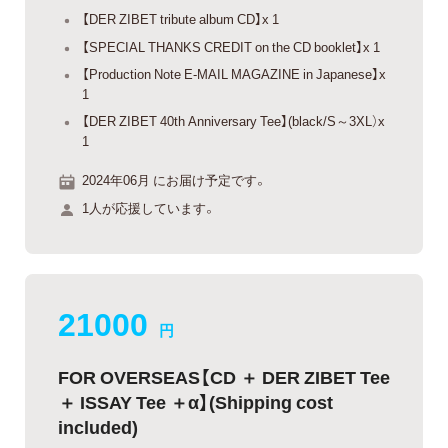
【DER ZIBET tribute album CD】x 1
【SPECIAL THANKS CREDIT on the CD booklet】x 1
【Production Note E-MAIL MAGAZINE in Japanese】x
1
【DER ZIBET 40th Anniversary Tee】(black/S～3XL）x
1
2024年06月 にお届け予定です。
1人が応援しています。
21000
円
FOR OVERSEAS【CD ＋ DER ZIBET Tee
＋ ISSAY Tee ＋α】(Shipping cost
included)