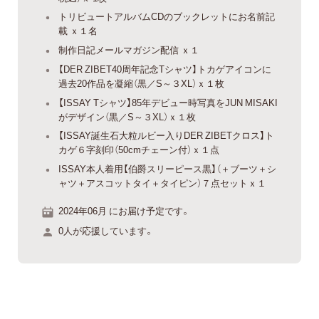
トリビュートアルバムCDのブックレットにお名前記
載 ｘ１名
制作日記メールマガジン配信 ｘ１
【DER ZIBET40周年記念Tシャツ】トカゲアイコンに
過去20作品を凝縮（黒／S～３XL）ｘ１枚
【ISSAY Tシャツ】85年デビュー時写真をJUN MISAKI
がデザイン（黒／S～３XL）ｘ１枚
【ISSAY誕生石大粒ルビー入りDER ZIBETクロス】ト
カゲ６字刻印（50cmチェーン付）ｘ１点
ISSAY本人着用【伯爵スリーピース黒】（＋ブーツ＋シ
ャツ＋アスコットタイ＋タイピン）７点セットｘ１
2024年06月 にお届け予定です。
0人が応援しています。