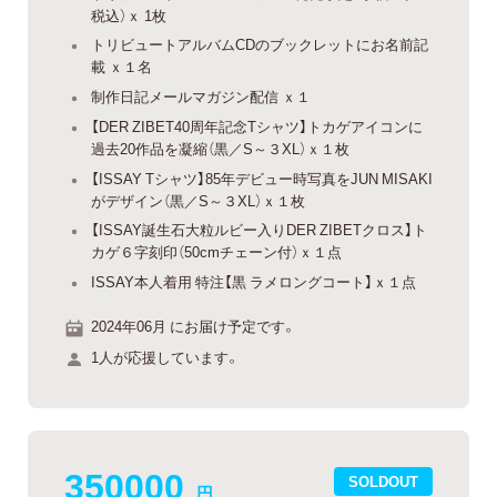
税込）ｘ 1枚
トリビュートアルバムCDのブックレットにお名前記
載 ｘ１名
制作日記メールマガジン配信 ｘ１
【DER ZIBET40周年記念Tシャツ】トカゲアイコンに
過去20作品を凝縮（黒／S～３XL）ｘ１枚
【ISSAY Tシャツ】85年デビュー時写真をJUN MISAKI
がデザイン（黒／S～３XL）ｘ１枚
【ISSAY誕生石大粒ルビー入りDER ZIBETクロス】ト
カゲ６字刻印（50cmチェーン付）ｘ１点
ISSAY本人着用 特注【黒 ラメロングコート】ｘ１点
2024年06月 にお届け予定です。
1人が応援しています。
350000
SOLDOUT
円