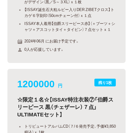
がデザイン（黒／S～３XL）ｘ１枚
【ISSAY誕生石大粒ルビー入りDER ZIBETクロス】ト
カゲ６字刻印（50cmチェーン付）ｘ１点
ISSAY本人着用【伯爵スリーピース赤】（＋ブーツ＋シ
ャツ＋アスコットタイ＋タイピン）７点セットｘ１
2024年06月 にお届け予定です。
0人が応援しています。
1200000
残り1枚
円
☆限定１名☆【ISSAY特注衣装⑦「伯爵ス
リーピース 黒（チェザーレ）７点」
ULTIMATEセット】
トリビュートアルバムCD（７/６発売予定、予価¥3,850
税込）ｘ 1枚