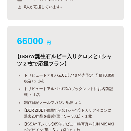
0人が応援しています。
66000
円
【ISSAY誕生石ルビー入りクロスとTシャ
ツ２枚で応援プラン】
トリビュートアルバムCD（７/６発売予定、予価¥3,850
税込）ｘ 1枚
トリビュートアルバムCDのブックレットにお名前記
載 ｘ１名
制作日記メールマガジン配信 ｘ１
【DER ZIBET40周年記念Tシャツ】トカゲアイコンに
過去20作品を凝縮（黒／S～３XL）ｘ１枚
【ISSAY Tシャツ】85年デビュー時写真をJUN MISAKI
がデザイン（黒／S～３XL）ｘ１枚