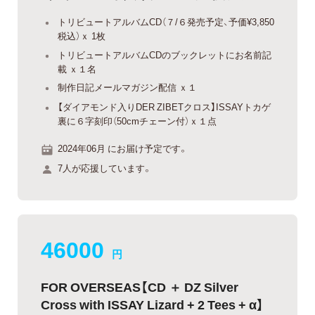
トリビュートアルバムCD（７/６発売予定、予価¥3,850
税込）ｘ 1枚
トリビュートアルバムCDのブックレットにお名前記
載 ｘ１名
制作日記メールマガジン配信 ｘ１
【ダイアモンド入りDER ZIBETクロス】ISSAYトカゲ
裏に６字刻印（50cmチェーン付）ｘ１点
2024年06月 にお届け予定です。
7人が応援しています。
46000
円
FOR OVERSEAS【CD ＋ DZ Silver
Cross with ISSAY Lizard + 2 Tees + α】