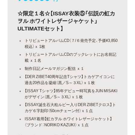
☆限定１名☆【ISSAY衣装⑤「伝説の虹カ
ヲル ホワイトレザージャケット」
ULTIMATEセット】
トリビュートアルバムCD（７/６発売予定、予価¥3,850
税込）ｘ 1枚
トリビュートアルバムCDのブックレットにお名前記
載 ｘ１名
制作日記メールマガジン配信 ｘ１
【DER ZIBET40周年記念Tシャツ】トカゲアイコンに
過去20作品を凝縮（黒／S～３XL）ｘ１枚
【ISSAY Tシャツ】85年デビュー時写真をJUN MISAKI
がデザイン（黒／S～３XL）ｘ１枚
【ISSAY誕生石大粒ルビー入りDER ZIBETクロス】ト
カゲ６字刻印（50cmチェーン付）ｘ１点
ISSAY着用【虹カヲル ホワイトレザージャケット】
（ブランド：NORIKO KAZUKI）ｘ１点