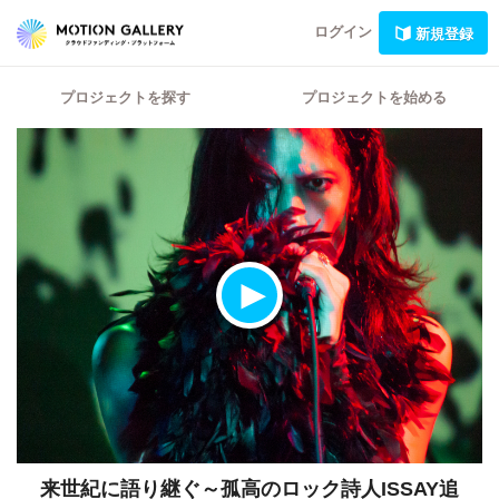
ログイン
新規登録
プロジェクトを探す
プロジェクトを始める
来世紀に語り継ぐ～孤高のロック詩人ISSAY追