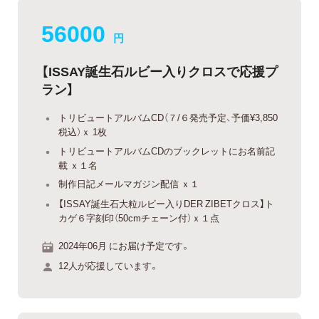
56000
円
【ISSAY誕生石ルビー入りクロスで応援プ
ラン】
トリビュートアルバムCD（７/６発売予定、予価¥3,850
税込）ｘ 1枚
トリビュートアルバムCDのブックレットにお名前記
載 ｘ１名
制作日記メールマガジン配信 ｘ１
【ISSAY誕生石大粒ルビー入りDER ZIBETクロス】ト
カゲ６字刻印（50cmチェーン付）ｘ１点
2024年06月 にお届け予定です。
12人が応援しています。