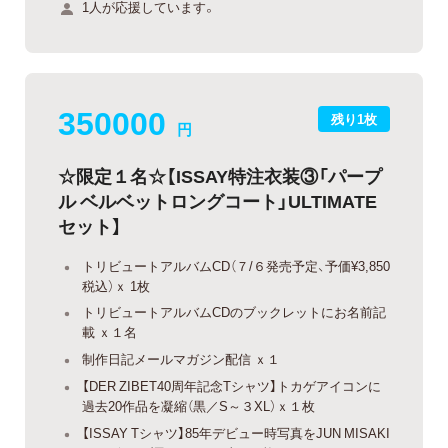
1人が応援しています。
350000
残り1枚
円
☆限定１名☆【ISSAY特注衣装③「パープ
ル ベルベットロングコート」ULTIMATE
セット】
トリビュートアルバムCD（７/６発売予定、予価¥3,850
税込）ｘ 1枚
トリビュートアルバムCDのブックレットにお名前記
載 ｘ１名
制作日記メールマガジン配信 ｘ１
【DER ZIBET40周年記念Tシャツ】トカゲアイコンに
過去20作品を凝縮（黒／S～３XL）ｘ１枚
【ISSAY Tシャツ】85年デビュー時写真をJUN MISAKI