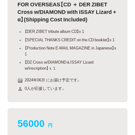
FOR OVERSEAS【CD ＋ DER ZIBET
Cross w/DIAMOND with ISSAY Lizard +
α】(Shipping Cost Included)
【DER ZIBET tribute album CD】x 1
【SPECIAL THANKS CREDIT on the CD booklet】x 1
【Production Note E-MAIL MAGAZINE in Japanese】x
1
【DZ Cross w/DIAMOND＆ISSAY Lizard
w/inscription】ｘ１
2024年06月 にお届け予定です。
0人が応援しています。
56000
円