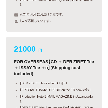
1
2024年06月 にお届け予定です。
1人が応援しています。
21000
円
FOR OVERSEAS【CD ＋ DER ZIBET Tee
＋ ISSAY Tee ＋α】(Shipping cost
included)
【DER ZIBET tribute album CD】x 1
【SPECIAL THANKS CREDIT on the CD booklet】x 1
【Production Note E-MAIL MAGAZINE in Japanese】x
1
【DER ZIBET 40th Anniversary Tee】(black/S～3XL）x