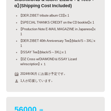
α】(Shipping Cost Included)
【DER ZIBET tribute album CD】x 1
【SPECIAL THANKS CREDIT on the CD booklet】x 1
【Production Note E-MAIL MAGAZINE in Japanese】x
1
【DER ZIBET 40th Anniversary Tee】(black/S～3XL）x
1
【ISSAY Tee】(black/S～3XL) x 1
【DZ Cross w/DIAMOND＆ISSAY Lizard
w/inscription】ｘ１
2024年06月 にお届け予定です。
1人が応援しています。
56000
円