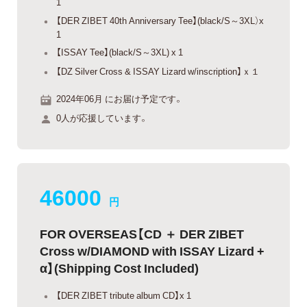
1
【DER ZIBET 40th Anniversary Tee】(black/S～3XL）x
1
【ISSAY Tee】(black/S～3XL) x 1
【DZ Silver Cross & ISSAY Lizard w/inscription】ｘ１
2024年06月 にお届け予定です。
0人が応援しています。
46000
円
FOR OVERSEAS【CD ＋ DER ZIBET
Cross w/DIAMOND with ISSAY Lizard +
α】(Shipping Cost Included)
【DER ZIBET tribute album CD】x 1