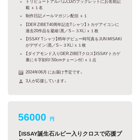
トリビュートアルバムCDのブックレットにお名前記
載 ｘ１名
制作日記メールマガジン配信 ｘ１
【DER ZIBET40周年記念Tシャツ】トカゲアイコンに
過去20作品を凝縮（黒／S～３XL）ｘ１枚
【ISSAY Tシャツ】85年デビュー時写真をJUN MISAKI
がデザイン（黒／S～３XL）ｘ１枚
【ダイアモンド入りDER ZIBETクロス】ISSAYトカゲ
裏に６字刻印（50cmチェーン付）ｘ１点
2024年06月 にお届け予定です。
3人が応援しています。
56000
円
【ISSAY誕生石ルビー入りクロスで応援プ