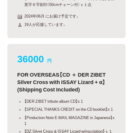
英字６字刻印（50cmチェーン付）ｘ１点
2024年06月 にお届け予定です。
19人が応援しています。
36000
円
FOR OVERSEAS【CD ＋ DER ZIBET
Silver Cross with ISSAY Lizard + α】
(Shipping Cost Included)
【DER ZIBET tribute album CD】x 1
【SPECIAL THANKS CREDIT on the CD booklet】x 1
【Production Note E-MAIL MAGAZINE in Japanese】x
1
【DZ Silver Cross & ISSAY Lizard w/inscription】ｘ１