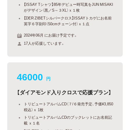
【ISSAY Tシャツ】85年デビュー時写真をJUN MISAKI
がデザイン（黒／S～３XL）ｘ１枚
【DER ZIBETシルバークロス】ISSAYトカゲにお名前
英字６字刻印（50cmチェーン付）ｘ１点
2024年06月 にお届け予定です。
17人が応援しています。
46000
円
【ダイアモンド入りクロスで応援プラン】
トリビュートアルバムCD（７/６発売予定、予価¥3,850
税込）ｘ 1枚
トリビュートアルバムCDのブックレットにお名前記
載 ｘ１名