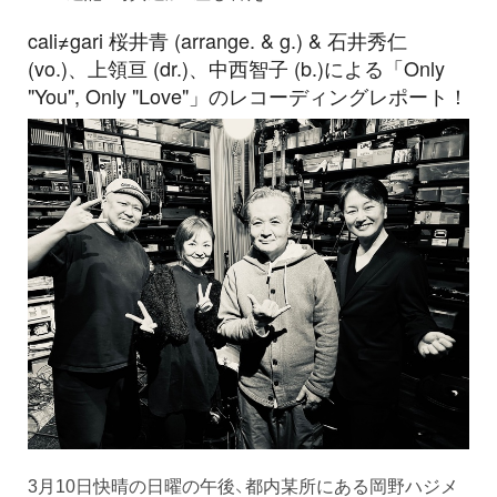
cali≠gari 桜井青 (arrange. & g.) & 石井秀仁
(vo.)、上領亘 (dr.)、中西智子 (b.)による「Only
"You", Only "Love"」のレコーディングレポート！
3月10日快晴の日曜の午後、都内某所にある岡野ハジメ