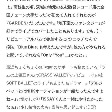
よ。高校生の頃、茨城の地元の友&愛(貸レコード店の全
国チェーン大手だった)が初めて入れてくれたのが
『GARDEN』だったんです。「地下室のファンタジー」が
好きでライブでカバーしたこともあります。でも、（ト
リビュートアルバムで参加するには）ニッチなんで
(笑)。「Blue Blue」も考えたんですが、他の方がやられる
と聞いて、それなら「Only "You" ...」かなと。」
最近ちょくちょくcali≠gariのサポートも務めているドラ
ムの上領亘さんはGRASS VALLEYでデビュー、その後
SOFT BALLETのライブも支えた名ドラマー。
「デルジ
ベットとはNHKオーディションが一緒だったんですよ
ね～」
と懐かしがり
「ISSAYくんと一緒にやりたかった
なぁ」
と少し後悔の念も。当時を思い起こすとDER