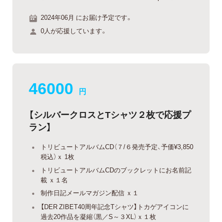
2024年06月 にお届け予定です。
0人が応援しています。
46000
円
【シルバークロスとTシャツ２枚で応援プ
ラン】
トリビュートアルバムCD（７/６発売予定、予価¥3,850
税込）ｘ 1枚
トリビュートアルバムCDのブックレットにお名前記
載 ｘ１名
制作日記メールマガジン配信 ｘ１
【DER ZIBET40周年記念Tシャツ】トカゲアイコンに
過去20作品を凝縮（黒／S～３XL）ｘ１枚