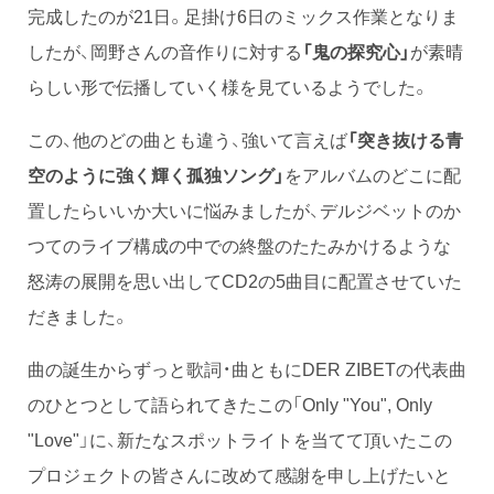
完成したのが21日。足掛け6日のミックス作業となりま
したが、岡野さんの音作りに対する
「鬼の探究心」
が素晴
らしい形で伝播していく様を見ているようでした。
この、他のどの曲とも違う、強いて言えば
「突き抜ける青
空のように強く輝く孤独ソング」
をアルバムのどこに配
置したらいいか大いに悩みましたが、デルジベットのか
つてのライブ構成の中での終盤のたたみかけるような
怒涛の展開を思い出してCD2の5曲目に配置させていた
だきました。
曲の誕生からずっと歌詞・曲ともにDER ZIBETの代表曲
のひとつとして語られてきたこの「Only "You", Only
"Love"」に、新たなスポットライトを当てて頂いたこの
プロジェクトの皆さんに改めて感謝を申し上げたいと