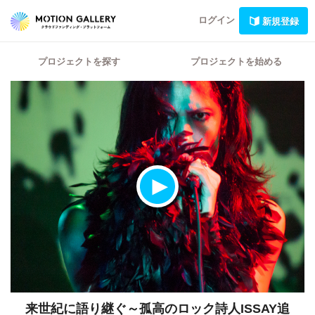
ログイン
新規登録
プロジェクトを探す
プロジェクトを始める
来世紀に語り継ぐ～孤高のロック詩人ISSAY追