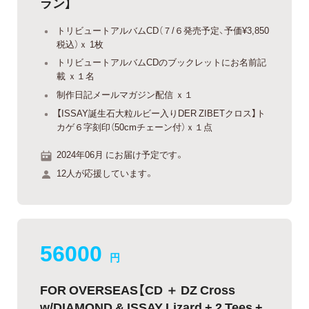
ラン】
トリビュートアルバムCD（７/６発売予定、予価¥3,850
税込）ｘ 1枚
トリビュートアルバムCDのブックレットにお名前記
載 ｘ１名
制作日記メールマガジン配信 ｘ１
【ISSAY誕生石大粒ルビー入りDER ZIBETクロス】ト
カゲ６字刻印（50cmチェーン付）ｘ１点
2024年06月 にお届け予定です。
12人が応援しています。
56000
円
FOR OVERSEAS【CD ＋ DZ Cross
w/DIAMOND & ISSAY Lizard + 2 Tees +