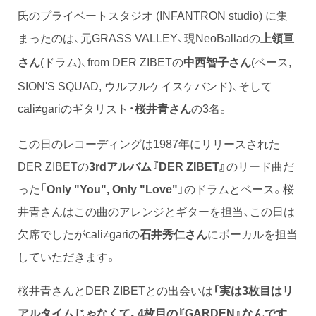
氏のプライベートスタジオ (INFANTRON studio) に集
まったのは、元GRASS VALLEY、現NeoBalladの
上領亘
(ドラム)、from DER ZIBETの
(ベース,
さん
中西智子さん
SION'S SQUAD, ウルフルケイスケバンド)、そして
cali≠gariのギタリスト・
の3名。
桜井青さん
この日のレコーディングは1987年にリリースされた
DER ZIBETの
3rdアルバム『DER ZIBET』
のリード曲だ
った「
Only "You", Only "Love"
」のドラムとベース。桜
井青さんはこの曲のアレンジとギターを担当、この日は
欠席でしたがcali≠gariの
石井秀仁さん
にボーカルを担当
していただきます。
桜井青さんとDER ZIBETとの出会いは
「実は3枚目はリ
アルタイムじゃなくて、4枚目の『GARDEN』なんです