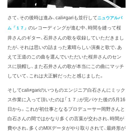
さて、その後時は進み、cali≠gariも並行して
ニュウアルバ
のレコーディングが進む中、時間を縫って桜
ム「１７」
井さんのギター、石井さんの歌を収録していただきまし
たが、それは思いの詰まった素晴らしい演奏と歌で、あ
えて王道のこの曲を選んでいただいた桜井さんのセン
スに脱帽し、また石井さんの歌が本当にこの曲にマッチ
していて、これは大正解だったと感じました。
そしてcali≠gariのいつものエンジニア白石さんにミック
ス作業に入って頂いたのは「１７」が完パケた後の5月16
日から。これが初仕事となるプロデューサー岡野さんと
白石さんの間ではかなり多くの言葉が交わされ、時間が
費やされ、多くのMIXデータがやり取りされて、最終形が