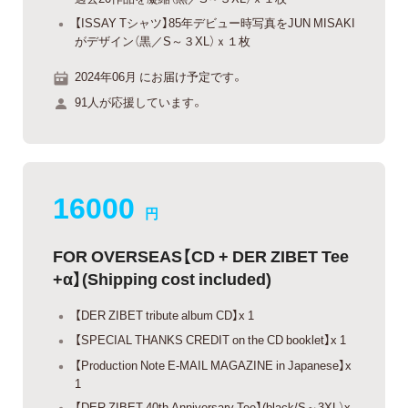
【ISSAY Tシャツ】85年デビュー時写真をJUN MISAKI
がデザイン（黒／S～３XL）ｘ１枚
2024年06月 にお届け予定です。
91人が応援しています。
16000
円
FOR OVERSEAS【CD + DER ZIBET Tee
+α】(Shipping cost included)
【DER ZIBET tribute album CD】x 1
【SPECIAL THANKS CREDIT on the CD booklet】x 1
【Production Note E-MAIL MAGAZINE in Japanese】x
1
【DER ZIBET 40th Anniversary Tee】(black/S～3XL）x