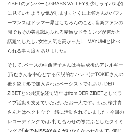
ZIBETのメンバーもGRASS VALLEYを少しライバル的
に見ていたような気がします。とくに上領さんのパフォ
ーマンスはドラマー界はもちろんのこと、音楽ファンの
間でもその美意識あふれる精緻なドラミングが何かと
話題でしたし、女性人気も高かった！ MAYUMIと比べ
られる事も度々ありました。
そして、ベースの中西智子さんは再結成後のアレルギー
(宙也さんを中心とする伝説的なバンド)にTOKIEさんの
後を継ぐ形で加入されたベーシストでもあり、DER
ZIBETとの共演を経て近年はfrom DER ZIBETとしてラ
イブ活動を支えていただいたお一人です。また、桜井青
さんとはヘクトウで一緒に活動されていました。今回の
レコーディングでは、打ち合わせの際にふとしたタイミ
ングで
「今でもISSAYさんがいなくなったなんて、信じ