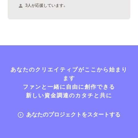
3人が応援しています。
あなたのクリエイティブがここから始まり
ます
ファンと一緒に自由に創作できる
新しい資金調達のカタチと共に
あなたのプロジェクトをスタートする