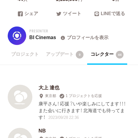
シェア
ツイート
LINEで送る
PRESENTER
BI Cinemas
プロフィールを表示
プロジェクト
アップデート
コレクター
0
44
大上 達也
東京都
1 プロジェクトを応援
康平さん！ 応援？いや楽しみにしてます！！！
また会いに行きます！ 北海道でも待ってま
す！
2023/09/28 22:36
NB