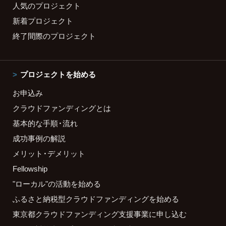
人気のプロジェクト
新着プロジェクト
終了間際のプロジェクト
プロジェクトを始める
お申込み
クラウドファンディングとは
基本的な手順・流れ
成功事例の解説
メリット・デメリット
Fellowship
"ローカル"の活動を始める
ふるさと納税型クラウドファンディングを始める
東京都クラウドファンディング支援事業に申し込む