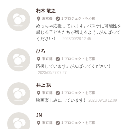
朽木 敬之
東京都
1 プロジェクトを応援
めっちゃ応援しています。バスケに可能性を
感じる子どもたちが増えるよう、がんばって
ください！
2023/09/28 12:45
ひろ
東京都
1 プロジェクトを応援
応援しています。がんばってください！
2023/09/27 07:27
井上 聡
東京都
1 プロジェクトを応援
映画楽しみにしています！
2023/09/18 12:09
JN
東京都
1 プロジェクトを応援