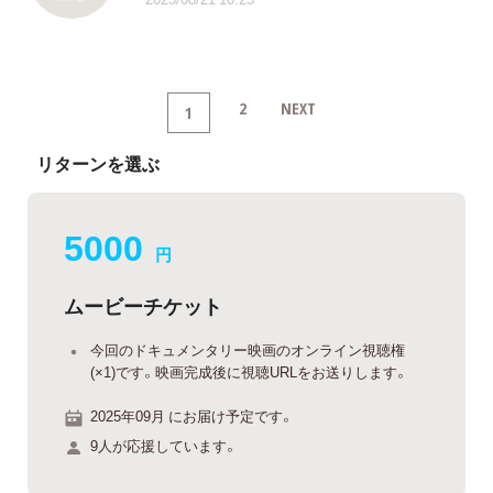
2
NEXT
1
リターンを選ぶ
5000
円
ムービーチケット
今回のドキュメンタリー映画のオンライン視聴権
(×1)です。映画完成後に視聴URLをお送りします。
2025年09月 にお届け予定です。
9人が応援しています。