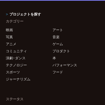
プロジェクトを探す
カテゴリー
映画
アート
写真
音楽
アニメ
ゲーム
コミュニティ
プロダクト
演劇・ダンス
本
テクノロジー
パフォーマンス
スポーツ
フード
ジャーナリズム
ステータス