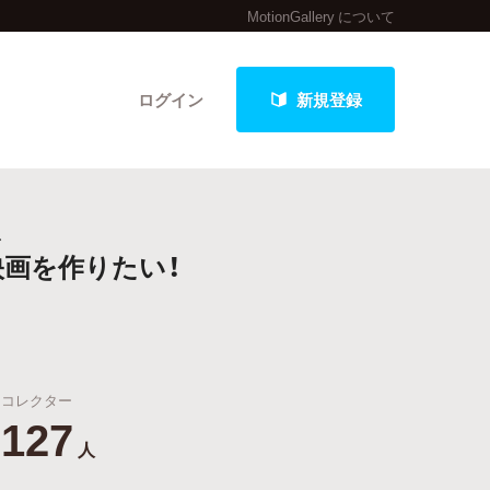
MotionGallery について
ログイン
新規登録
、
クト
画を作りたい！
最新進捗報告から探す
コレクター
127
人