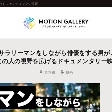
ウドファンディングで実現！
Highlight
サラリーマンをしながら俳優をする男が
人気のプロジェクト
新着プロジェクト
終了間近のプロジェ
ての人の視野を広げるドキュメンタリー映
Feature
東京都
映画
タグから探す
キュレーターから探す
特集から探す
Legendary
最新達成プロジェクト
調達額が大きいプロジェクト