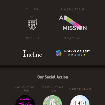
アート基金
社会を動かすかけ声
プロデュース
プロダクション
Our Social Action
ミニシアター・エイ
ブックストア・エイ
小劇場・エイド基金
ド基金
ド基金