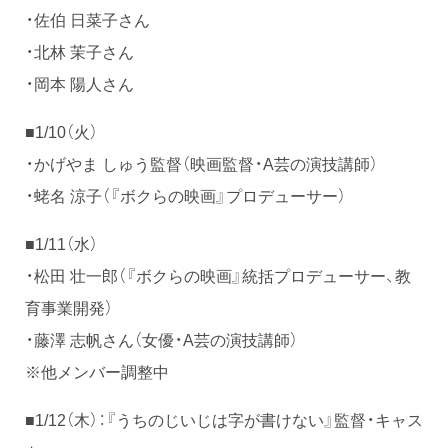
・佐伯 日菜子さん
・北林 茉子さん
・岡本 陽人さん
■1/10（火）
・かげやま しゅう監督（映画監督・A芸の演技講師）
・蛯名 涼子（『ボクらの映画』プロデューサー）
■1/11（水）
・松田 壮一郎（『ボクらの映画』統括プロデューサー、教
育事業開発）
・藤澤 志帆さん（女優・A芸の演技講師）
※他メンバー調整中
■1/12（木）：『うちのじいじは字が書けない』監督・キャス