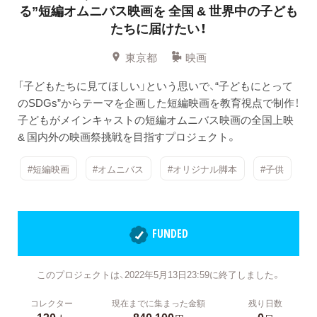
る”短編オムニバス映画を
全国 & 世界中の子ども
たちに届けたい！
東京都
映画
「子どもたちに見てほしい」という思いで、“子どもにとって
のSDGs”からテーマを企画した短編映画を教育視点で制作！
子どもがメインキャストの短編オムニバス映画の全国上映
& 国内外の映画祭挑戦を目指すプロジェクト。
#短編映画
#オムニバス
#オリジナル脚本
#子供
FUNDED
このプロジェクトは、2022年5月13日23:59に終了しました。
コレクター
現在までに集まった金額
残り日数
130
840,100
0