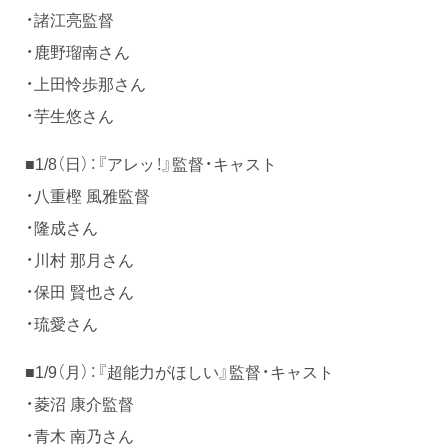
・諸江亮監督
・鹿野瑠南さん
・上田怜歩那さん
・芋生悠さん
■1/8（日）：『アレッ！』監督・キャスト
・八重樫 風雅監督
・隆成さん
・川村 那月さん
・保田 賢也さん
・琉愛さん
■1/9（月）：『超能力がほしい』監督・キャスト
・菱沼 康介監督
・青木 南乃さん