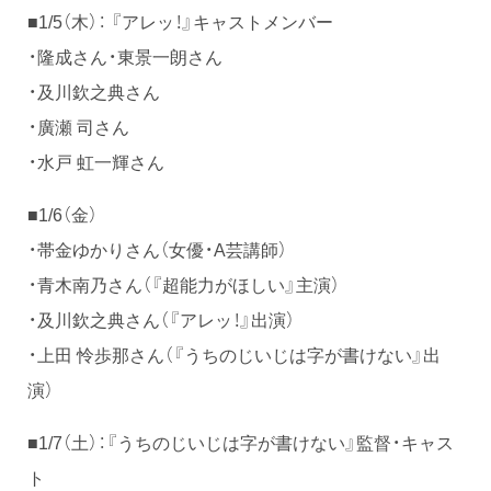
■1/5（木）： 『アレッ！』キャストメンバー
・隆成さん・東景一朗さん
・及川欽之典さん
・廣瀬 司さん
・水戸 虹一輝さん
■1/6（金）
・帯金ゆかりさん（女優・A芸講師）
・青木南乃さん（『超能力がほしい』主演）
・及川欽之典さん（『アレッ！』出演）
・上田 怜歩那さん（『うちのじいじは字が書けない』出
演）
■1/7（土）：『うちのじいじは字が書けない』監督・キャス
ト