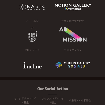
アート基金
社会を動かすかけ声
プロデュース
プロダクション
Our Social Action
ミニシアター・エイ
ブックストア・エイ
小劇場・エイド基金
ド基金
ド基金