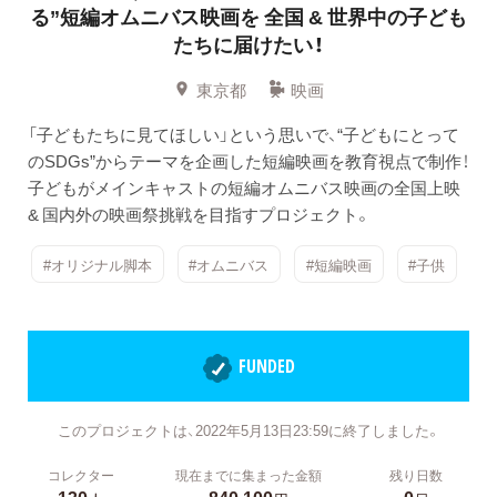
る”短編オムニバス映画を
全国 & 世界中の子ども
たちに届けたい！
東京都
映画
「子どもたちに見てほしい」という思いで、“子どもにとって
のSDGs”からテーマを企画した短編映画を教育視点で制作！
子どもがメインキャストの短編オムニバス映画の全国上映
& 国内外の映画祭挑戦を目指すプロジェクト。
#オリジナル脚本
#オムニバス
#短編映画
#子供
FUNDED
このプロジェクトは、2022年5月13日23:59に終了しました。
コレクター
現在までに集まった金額
残り日数
130
840,100
0