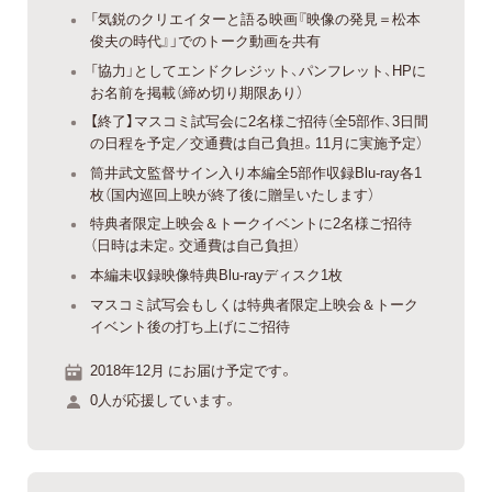
「気鋭のクリエイターと語る映画『映像の発見＝松本
俊夫の時代』」でのトーク動画を共有
「協力」としてエンドクレジット、パンフレット、HPに
お名前を掲載（締め切り期限あり）
【終了】マスコミ試写会に2名様ご招待（全5部作、3日間
の日程を予定／交通費は自己負担。11月に実施予定）
筒井武文監督サイン入り本編全5部作収録Blu-ray各1
枚（国内巡回上映が終了後に贈呈いたします）
特典者限定上映会＆トークイベントに2名様ご招待
（日時は未定。交通費は自己負担）
本編未収録映像特典Blu-rayディスク1枚
マスコミ試写会もしくは特典者限定上映会＆トーク
イベント後の打ち上げにご招待
2018年12月 にお届け予定です。
0人が応援しています。