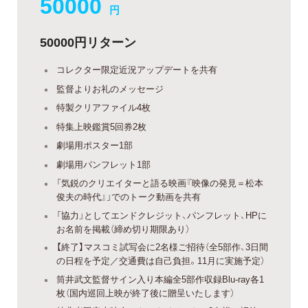
50000
円
50000円リターン
コレクター限定近況アップデートを共有
監督よりお礼のメッセージ
特製クリアファイル4枚
特集上映鑑賞5回券2枚
劇場用ポスター1部
劇場用パンフレット1部
「気鋭のクリエイターと語る映画『映像の発見＝松本
俊夫の時代』」でのトーク動画を共有
「協力」としてエンドクレジット、パンフレット、HPに
お名前を掲載（締め切り期限あり）
【終了】マスコミ試写会に2名様ご招待（全5部作、3日間
の日程を予定／交通費は自己負担。11月に実施予定）
筒井武文監督サイン入り本編全5部作収録Blu-ray各1
枚（国内巡回上映が終了後に贈呈いたします）