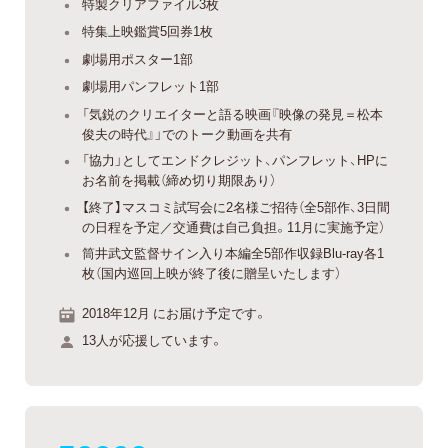
特製クリアファイル3枚
特集上映鑑賞5回券1枚
劇場用ポスター1部
劇場用パンフレット1部
「気鋭のクリエイターと語る映画『映像の発見＝松本
俊夫の時代』」でのトーク動画を共有
「協力」としてエンドクレジット、パンフレット、HPに
お名前を掲載（締め切り期限あり）
【終了】マスコミ試写会に2名様ご招待（全5部作、3日間
の日程を予定／交通費は自己負担。11月に実施予定）
筒井武文監督サイン入り本編全5部作収録Blu-ray各1
枚（国内巡回上映が終了後に贈呈いたします）
2018年12月 にお届け予定です。
13人が応援しています。