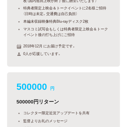
枚（国内巡回上映が終了後に贈呈いたします）
特典者限定上映会＆トークイベントに2名様ご招待
（日時は未定。交通費は自己負担）
本編未収録映像特典Blu-rayディスク2枚
マスコミ試写会もしくは特典者限定上映会＆トーク
イベント後の打ち上げにご招待
2018年12月 にお届け予定です。
0人が応援しています。
500000
円
500000円リターン
コレクター限定近況アップデートを共有
監督よりお礼のメッセージ