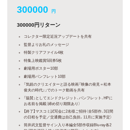
300000
円
300000円リターン
コレクター限定近況アップデートを共有
監督よりお礼のメッセージ
特製クリアファイル4枚
特集上映鑑賞5回券5枚
劇場用ポスター10部
劇場用パンフレット10部
「気鋭のクリエイターと語る映画『映像の発見＝松本
俊夫の時代』」でのトーク動画を共有
「協賛」としてエンドクレジット、パンフレット、HPに
お名前を掲載（締め切り期限あり）
【終了】マスコミ試写会に2名様ご招待（全5部作、3日間
の日程を予定／交通費は自己負担。11月に実施予定）
筒井武文監督サイン入り本編全5部作収録Blu-ray各2