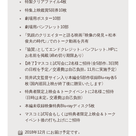
特製クリアファイル4枚
特集上映鑑賞5回券10枚
劇場用ポスター10部
劇場用パンフレット10部
「気鋭のクリエイターと語る映画『映像の発見＝松本
俊夫の時代』」でのトーク動画を共有
「協賛」としてエンドクレジット、パンフレット、HPに
お名前を掲載（締め切り期限あり）
【終了】マスコミ試写会に2名様ご招待（全5部作、3日間
の日程を予定／交通費は自己負担。11月に実施予定）
筒井武文監督サイン入り本編全5部作収録Blu-ray各5
枚（国内巡回上映が終了後に贈呈いたします）
特典者限定上映会＆トークイベントに2名様ご招待
（日時は未定。交通費は自己負担）
本編未収録映像特典Blu-rayディスク5枚
マスコミ試写会もしくは特典者限定上映会＆トーク
イベント後の打ち上げにご招待
2018年12月 にお届け予定です。