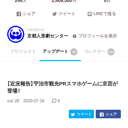
人
円
日
シェア
ツイート
LINEで送る
PRESENTER
京都人形劇センター
プロフィールを表示
プロジェクト
アップデート
コレクター
40
244
【近況報告】宇治市観光PRスマホゲームに京芸が
登場！
vol. 28
2020-07-16
6
ツイート
シェア