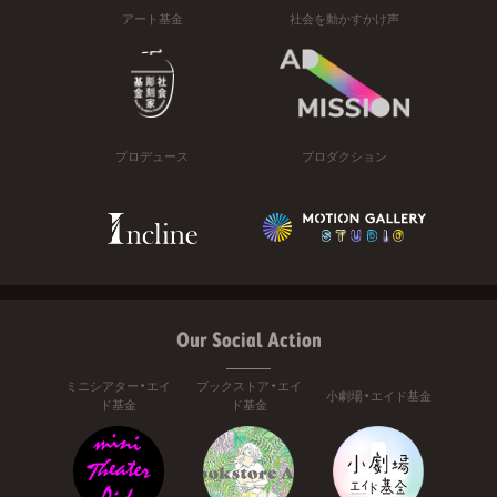
アート基金
社会を動かすかけ声
プロデュース
プロダクション
Our Social Action
ミニシアター・エイ
ブックストア・エイ
小劇場・エイド基金
ド基金
ド基金