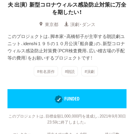
夫 出演）
新型コロナウィルス感染防止対策に万全
を期したい！
東京都
演劇・ダンス
このプロジェクトは、脚本家・高橋郁子が主宰する朗読劇ユ
ニット、idenshi１９５の１０月公演「船弁慶」の、新型コロナ
ウィルス感染防止対策費（PCR検査費用、広い稽古場の手配
等の費用）をお願いするプロジェクトです！
#有名原作
#朗読
#演劇
FUNDED
このプロジェクトは、目標金額1,000,000円を達成し、2021年9月30日
23:59に終了しました。
コレクター
現在までに集まった金額
残り日数