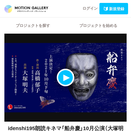
ログイン
新規登録
プロジェクトを探す
プロジェクトを始める
idenshi195朗読キネマ「船弁慶」10月公演（大塚明