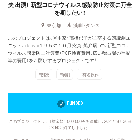
夫 出演）
新型コロナウィルス感染防止対策に万全
を期したい！
東京都
演劇・ダンス
このプロジェクトは、脚本家・高橋郁子が主宰する朗読劇ユ
ニット、idenshi１９５の１０月公演「船弁慶」の、新型コロナ
ウィルス感染防止対策費（PCR検査費用、広い稽古場の手配
等の費用）をお願いするプロジェクトです！
#朗読
#演劇
#有名原作
FUNDED
このプロジェクトは、目標金額1,000,000円を達成し、2021年9月30日
23:59に終了しました。
コレクター
現在までに集まった金額
残り日数