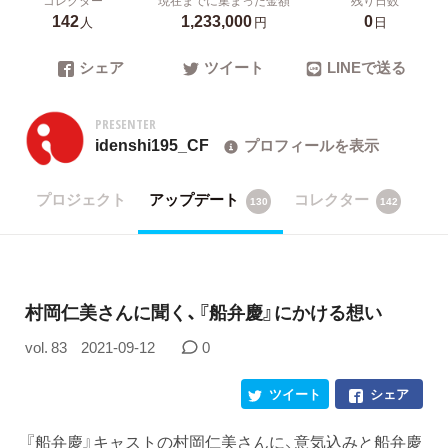
142
1,233,000
0
人
円
日
シェア
ツイート
LINEで送る
PRESENTER
idenshi195_CF
プロフィールを表示
プロジェクト
アップデート
コレクター
130
142
村岡仁美さんに聞く、『船弁慶』にかける想い
vol. 83
2021-09-12
0
ツイート
シェア
『船弁慶』キャストの村岡仁美さんに、意気込みと船弁慶