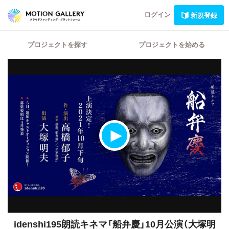
ログイン
新規登録
プロジェクトを探す
プロジェクトを始める
idenshi195朗読キネマ「船弁慶」10月公演（大塚明