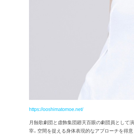
https://ooshimatomoe.net/
月蝕歌劇団と虚飾集団廻天百眼の劇団員として演劇
宰。空間を捉える身体表現的なアプローチを得意