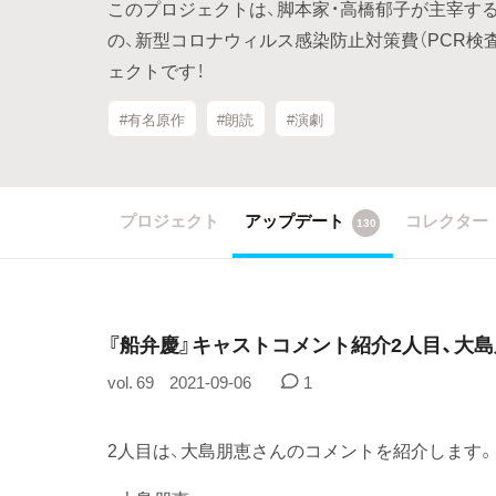
このプロジェクトは、脚本家・高橋郁子が主宰する朗
の、新型コロナウィルス感染防止対策費（PCR検
ェクトです！
#有名原作
#朗読
#演劇
プロジェクト
アップデート
コレクター
130
『船弁慶』キャストコメント紹介2人目、大
vol. 69
2021-09-06
1
2人目は、大島朋恵さんのコメントを紹介します。