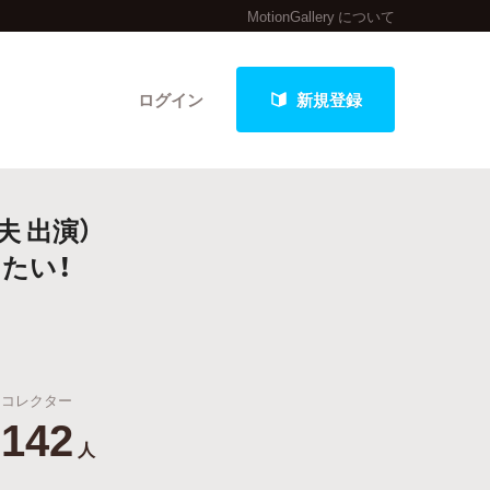
MotionGallery について
ログイン
新規登録
夫 出演）
クト
たい！
最新進捗報告から探す
コレクター
142
人