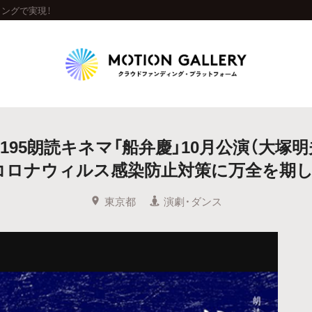
ィングで実現！
Highlight
shi195朗読キネマ「船弁慶」10月公演（大塚明
人気のプロジェクト
新着プロジェクト
終了間近のプロジェ
コロナウィルス感染防止対策に万全を期し
Feature
東京都
演劇・ダンス
タグから探す
キュレーターから探す
特集から探す
Legendary
最新達成プロジェクト
調達額が大きいプロジェクト