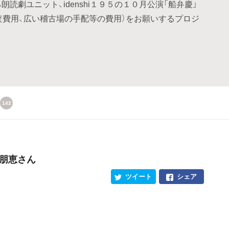
読劇ユニット、idenshi１９５の１０月公演「船弁慶」
査費用、広い稽古場の手配等の費用）をお願いするプロジ
142
島朋恵さん
ツイート
シェア