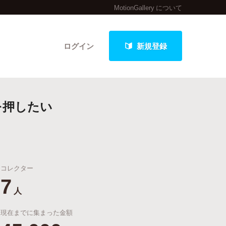
MotionGallery について
ログイン
新規登録
を押したい
クト
コレクター
最新進捗報告から探す
7
人
現在までに集まった金額