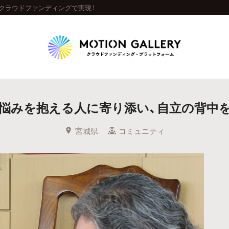
クラウドファンディングで実現！
Highlight
悩みを抱える人に寄り添い、自立の背中
人気のプロジェクト
新着プロジェクト
終了間近のプロジェ
宮城県
コミュニティ
Feature
タグから探す
キュレーターから探す
特集から探す
Legendary
最新達成プロジェクト
調達額が大きいプロジェクト