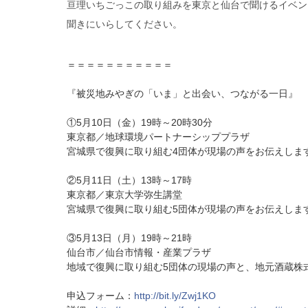
亘理いちごっこの取り組みを東京と仙台で聞けるイベン
聞きにいらしてください。
＝＝＝＝＝＝＝＝＝＝＝
『被災地みやぎの「いま」と出会い、つながる一日』
①5月10日（金）19時～20時30分
東京都／地球環境パートナーシッププラザ
宮城県で復興に取り組む4団体が現場の声をお伝えしま
②5月11日（土）13時～17時
東京都／東京大学弥生講堂
宮城県で復興に取り組む5団体が現場の声をお伝えしま
③5月13日（月）19時～21時
仙台市／仙台市情報・産業プラザ
地域で復興に取り組む5団体の現場の声と、地元酒蔵株
申込フォーム：
http://bit.ly/Zwj1KO