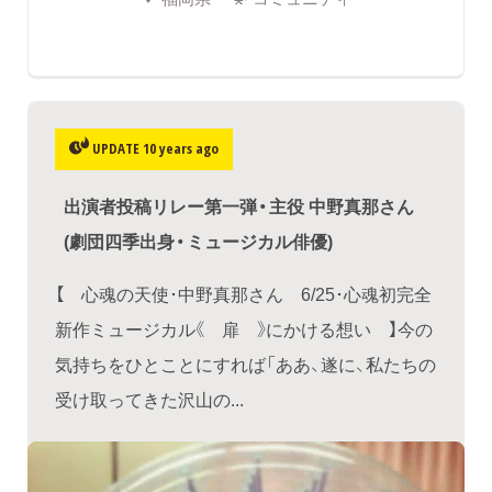
UPDATE 10 years ago
出演者投稿リレー第一弾・主役 中野真那さん
(劇団四季出身・ミュージカル俳優)
【 心魂の天使･中野真那さん 6/25･心魂初完全
新作ミュージカル《 扉 》にかける想い 】今の
気持ちをひとことにすれば「ああ、遂に、私たちの
受け取ってきた沢山の...