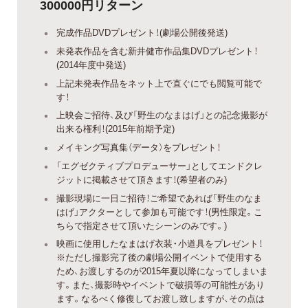
300000円リターン
完成作品DVDプレゼント！(劇場公開後発送)
未発表作品を含む新井健市作品集DVDプレゼント！
(2014年度中発送)
上記未発表作品をネット上で直ぐにでも閲覧可能で
す！
上映会ご招待、及び「野生のなまはげ」との記念撮影が
出来る権利！(2015年前期予定)
メイキング写真集（データ）をプレゼント！
「エグゼクティブプロデューサー」としてエンドクレ
ジットに掲載させて頂きます！(希望者のみ)
撮影現場に一日ご招待！ご希望であれば「野生のなま
はげ」アクターとして参加も可能です！(男性限定。こ
ちらで指定させて頂いたシーンのみです。)
映画に使用したなまはげ衣装・小道具をプレゼント！
※ただし撮影完了後の劇場公開イベントで使用する
ため、お渡しするのが2015年夏以降になってしまいま
す。また、撮影時やイベントで破損等の可能性があり
ます。なるべく修復してお渡し致しますが、その点は