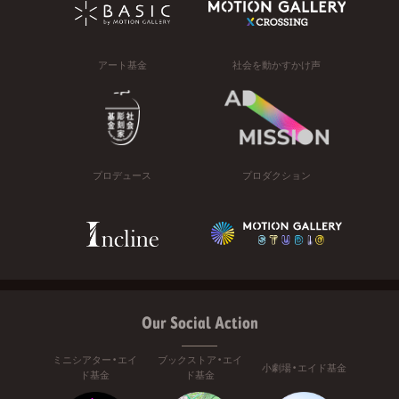
アート基金
社会を動かすかけ声
プロデュース
プロダクション
Our Social Action
ミニシアター・エイ
ブックストア・エイ
小劇場・エイド基金
ド基金
ド基金