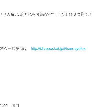
メリカ編、３編どれもお薦めです。ぜひぜひ３つ見て頂
帯料金一緒決済は
http://t.livepocket.jp/t/tsureuyofes
9：00 韓国