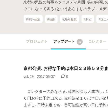
京都の気鋭の時事ネタコメディ劇団「笑の内閣」の
ウヨになって困る」というあらすじのラブコメデ
#海外公演
#演劇
#海外渡航
#劇団
#ユニ
プロジェクト
アップデート
コレクター
42
京都公演、お得な予約は本日２３時５９分
vol. 29
2017-05-07
0
コレクターのみなさま、韓国公演も大成功し、１
０円お得に予約出来る、先得決済１０は本日が締
ますし、日時未定でも一番可能性が高い日に予約