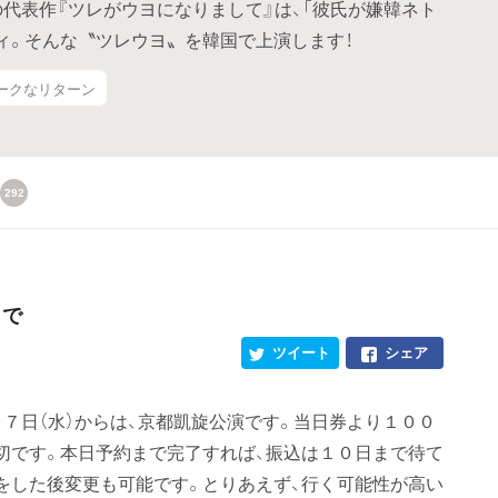
代表作『ツレがウヨになりまして』は、「彼氏が嫌韓ネト
ィ。そんな〝ツレウヨ〟を韓国で上演します！
ークなリターン
292
まで
ツイート
シェア
７日（水）からは、京都凱旋公演です。当日券より１００
切です。本日予約まで完了すれば、振込は１０日まで待て
をした後変更も可能です。とりあえず、行く可能性が高い