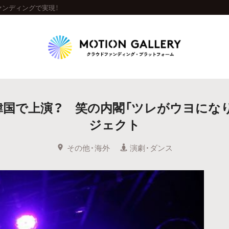
ァンディングで実現！
Highlight
国で上演？ 笑の内閣「ツレがウヨにな
人気のプロジェクト
新着プロジェクト
終了間近のプロジェ
ジェクト
Feature
その他・海外
演劇・ダンス
タグから探す
キュレーターから探す
特集から探す
Legendary
最新達成プロジェクト
調達額が大きいプロジェクト