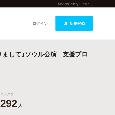
MotionGallery について
ログイン
新規登録
りまして」ソウル公演 支援プロ
クト
最新進捗報告から探す
コレクター
292
人