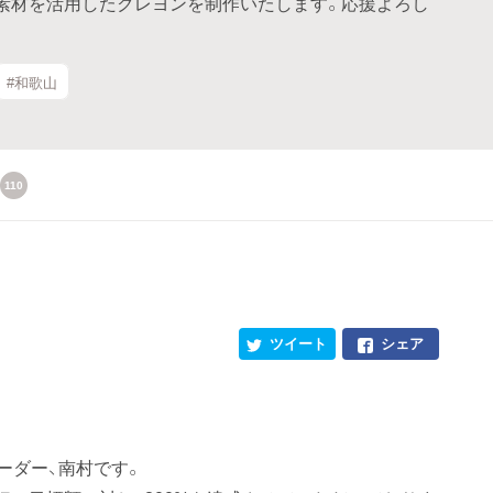
素材を活用したクレヨンを制作いたします。応援よろし
#和歌山
110
ツイート
シェア
ーダー、南村です。