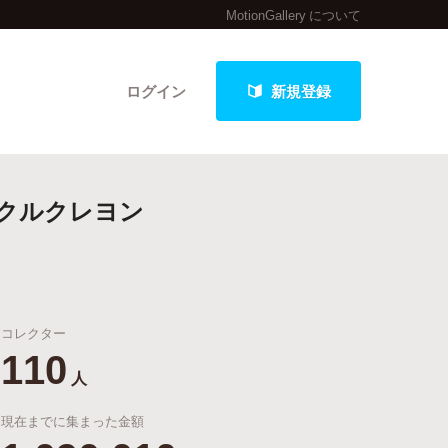
MotionGallery について
ログイン
新規登録
クルクレヨン
クト
コレクター
最新進捗報告から探す
110
人
現在までに集まった金額