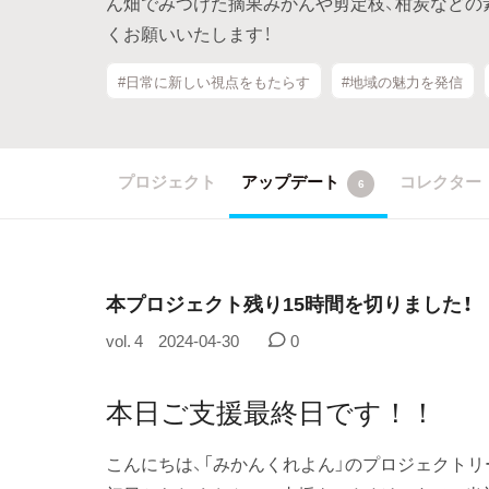
ん畑でみつけた摘果みかんや剪定枝、柑炭などの
くお願いいたします！
#日常に新しい視点をもたらす
#地域の魅力を発信
プロジェクト
アップデート
コレクター
6
本プロジェクト残り15時間を切りました！
vol. 4
2024-04-30
0
本日ご支援最終日です！！
こんにちは、「みかんくれよん」のプロジェクトリ