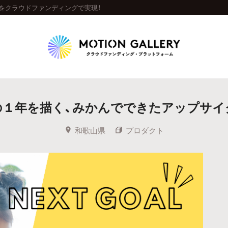
をクラウドファンディングで実現！
Highlight
の１年を描く、みかんでできたアップサイ
人気のプロジェクト
新着プロジェクト
終了間近のプロジェ
和歌山県
プロダクト
Feature
タグから探す
キュレーターから探す
特集から探す
Legendary
最新達成プロジェクト
調達額が大きいプロジェクト