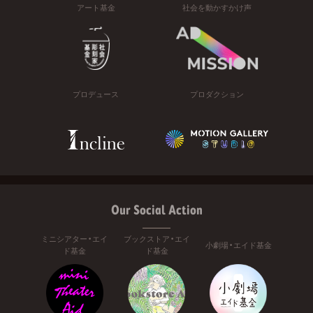
アート基金
社会を動かすかけ声
プロデュース
プロダクション
Our Social Action
ミニシアター・エイ
ブックストア・エイ
小劇場・エイド基金
ド基金
ド基金