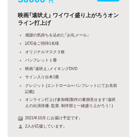
円
映画「遠吠え」 ワイワイ盛り上がろうオン
ライン打上げ
感謝の気持ちを込めた「お礼メール」
試写会ご招待1名様
オリジナルマスク３枚
パンフレット１冊
映画「遠吠え」メイキングDVD
サイン入り台本1冊
クレジット (エンドロール+パンフレットにてお名前
記載)
オンライン打上げ参加権(製作の裏側見せます！遠吠
えの出演俳優、監督、制作部と一緒盛り上がろう！ )
2021年10月 にお届け予定です。
2人が応援しています。