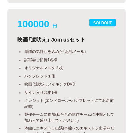
100000
SOLDOUT
円
映画「遠吠え」 Join usセット
感謝の気持ちを込めた「お礼メール」
試写会ご招待1名様
オリジナルマスク３枚
パンフレット１冊
映画「遠吠え」メイキングDVD
サイン入り台本1冊
クレジット (エンドロール+パンフレットにてお名前
記載)
製作チームに参加(私たちの制作チームに仲間として
加わって盛り上げてください。)
本編にエキストラ出演(本編へのエキストラ出演をぜ