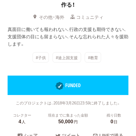
作る！
その他・海外
コミュニティ
真面目に働いても報われない、行政の支援も期待できない、
支援団体の目にも留まらない、そんな忘れられた人々を援助
します。
#子供
#途上国支援
#教育
FUNDED
このプロジェクトは、2018年3月26日23:59に終了しました。
コレクター
現在までに集まった金額
残り日数
4
50,000
0
人
円
日
シェア
ツイート
LINEで送る