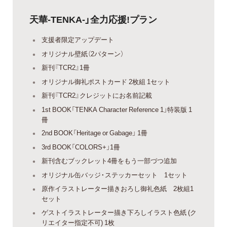
天華-TENKA-」全力応援!プラン
支援者限定アップデート
オリジナル壁紙（2パターン）
新刊『TCR2』1冊
オリジナル御礼ポストカード 2枚組 1セット
新刊『TCR2』クレジットにお名前記載
1st BOOK「TENKA Character Reference 1」特装版 1
冊
2nd BOOK「Heritage or Gabage」 1冊
3rd BOOK「COLORS+」1冊
新刊含むブックレット4冊をもう一部づつ追加
オリジナル缶バッジ・ステッカーセット 1セット
原作イラストレーター描きおろし御礼色紙 2枚組1
セット
ゲストイラストレーター描き下ろしイラスト色紙 (ク
リエイター指定不可) 1枚