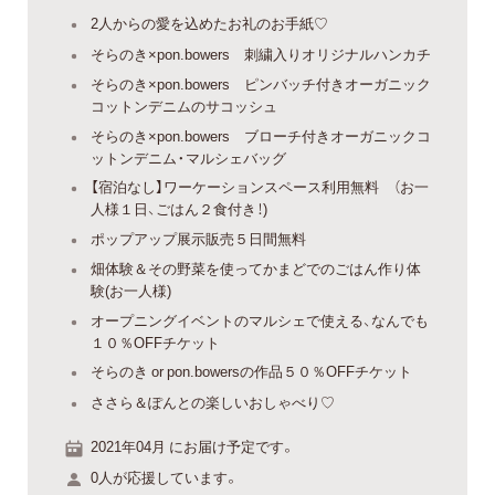
2人からの愛を込めたお礼のお手紙♡
そらのき×pon.bowers 刺繍入りオリジナルハンカチ
そらのき×pon.bowers ピンバッチ付きオーガニック
コットンデニムのサコッシュ
そらのき×pon.bowers ブローチ付きオーガニックコ
ットンデニム・マルシェバッグ
【宿泊なし】ワーケーションスペース利用無料 （お一
人様１日、ごはん２食付き！)
ポップアップ展示販売５日間無料
畑体験＆その野菜を使ってかまどでのごはん作り体
験(お一人様)
オープニングイベントのマルシェで使える、なんでも
１０％OFFチケット
そらのき or pon.bowersの作品５０％OFFチケット
ささら＆ぽんとの楽しいおしゃべり♡
2021年04月 にお届け予定です。
0人が応援しています。