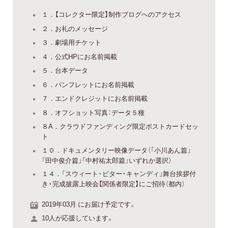
１．【コレクター限定】制作ブログへのアクセス
２．お礼のメッセージ
３．劇場用チケット
４．公式HPにお名前掲載
５．台本データ
６．パンフレットにお名前掲載
７．エンドクレジットにお名前掲載
８．オフショット写真：データ５種
８A．クラウドファンディング限定ポストカードセッ
ト
１０．ドキュメンタリー映像データ（「小川あん篇」
「田中俊介篇」「中村祐太郎篇」いずれか選択）
１４．「スウィート・ビター・キャンディ」舞台挨拶付
き・完成披露上映会【関係者限定】にご招待（都内）
2019年03月 にお届け予定です。
10人が応援しています。