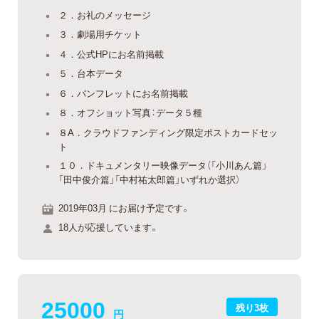
２．お礼のメッセージ
３．劇場用チケット
４．公式HPにお名前掲載
５．台本データ
６．パンフレットにお名前掲載
８．オフショット写真：データ５種
８A．クラウドファンディング限定ポストカードセッ
ト
１０．ドキュメンタリー映像データ（「小川あん篇」
「田中俊介篇」「中村祐太郎篇」いずれか選択）
2019年03月 にお届け予定です。
18人が応援しています。
25000
残り3枚
円