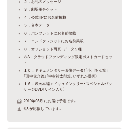
２．お礼のメッセージ
３．劇場用チケット
４．公式HPにお名前掲載
５．台本データ
６．パンフレットにお名前掲載
７．エンドクレジットにお名前掲載
８．オフショット写真：データ５種
８A．クラウドファンディング限定ポストカードセッ
ト
１０．ドキュメンタリー映像データ（「小川あん篇」
「田中俊介篇」「中村祐太郎篇」いずれか選択）
１６．映画本編＋ドキュメンタリー・スペシャルパッ
ケージDVD（サイン入り）
2019年03月 にお届け予定です。
6人が応援しています。