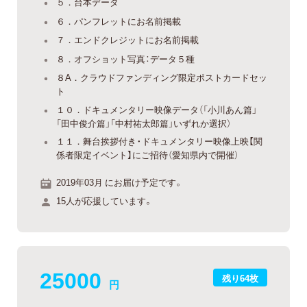
５．台本データ
６．パンフレットにお名前掲載
７．エンドクレジットにお名前掲載
８．オフショット写真：データ５種
８A．クラウドファンディング限定ポストカードセッ
ト
１０．ドキュメンタリー映像データ（「小川あん篇」
「田中俊介篇」「中村祐太郎篇」いずれか選択）
１１．舞台挨拶付き・ドキュメンタリー映像上映【関
係者限定イベント】にご招待（愛知県内で開催）
2019年03月 にお届け予定です。
15人が応援しています。
25000
残り64枚
円