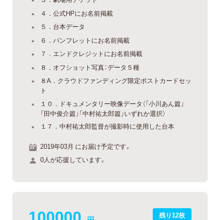
４．公式HPにお名前掲載
５．台本データ
６．パンフレットにお名前掲載
７．エンドクレジットにお名前掲載
８．オフショット写真：データ５種
８A．クラウドファンディング限定ポストカードセッ
ト
１０．ドキュメンタリー映像データ（「小川あん篇」
「田中俊介篇」「中村祐太郎篇」いずれか選択）
１７．中村祐太郎監督が撮影時に使用した台本
2019年03月 にお届け予定です。
0人が応援しています。
100000
残り12枚
円