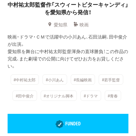
中村祐太郎監督作「スウィートビターキャンディ」
を愛知県から発信！
愛知県
映画
映画・ドラマ・ＣＭで活躍中の小川あん、石田法嗣、田中俊介
が出演。
愛知県を舞台に中村祐太郎監督渾身の直球勝負！この作品の
完成、また劇場での公開に向けてぜひお力をお貸しくださ
い。
#中村祐太郎
#小川あん
#長編映画
#若手監督
#田中俊介
#オリジナル脚本
#ドラマ
#青春
FUNDED