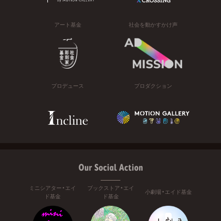
アート基金
社会を動かすかけ声
プロデュース
プロダクション
Our Social Action
ミニシアター・エイ
ブックストア・エイ
小劇場・エイド基金
ド基金
ド基金