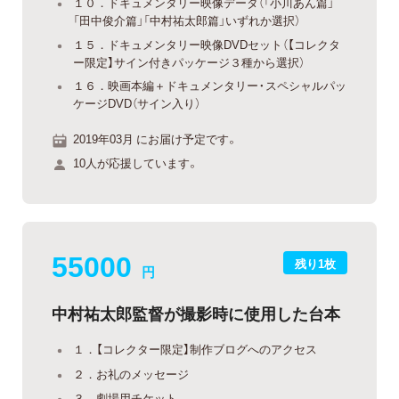
１０．ドキュメンタリー映像データ（「小川あん篇」
「田中俊介篇」「中村祐太郎篇」いずれか選択）
１５．ドキュメンタリー映像DVDセット（【コレクタ
ー限定】サイン付きパッケージ３種から選択）
１６．映画本編＋ドキュメンタリー・スペシャルパッ
ケージDVD（サイン入り）
2019年03月 にお届け予定です。
10人が応援しています。
55000
残り1枚
円
中村祐太郎監督が撮影時に使用した台本
１．【コレクター限定】制作ブログへのアクセス
２．お礼のメッセージ
３．劇場用チケット