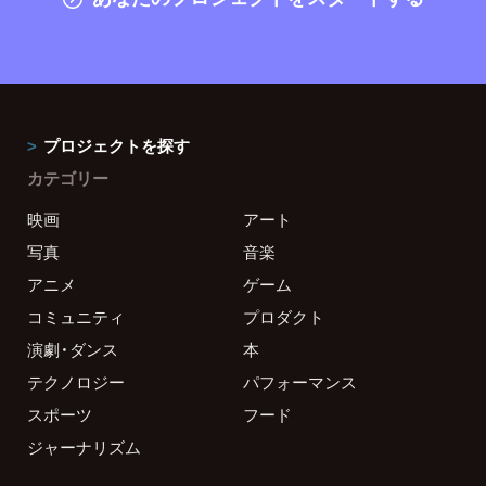
プロジェクトを探す
カテゴリー
映画
アート
写真
音楽
アニメ
ゲーム
コミュニティ
プロダクト
演劇・ダンス
本
テクノロジー
パフォーマンス
スポーツ
フード
ジャーナリズム