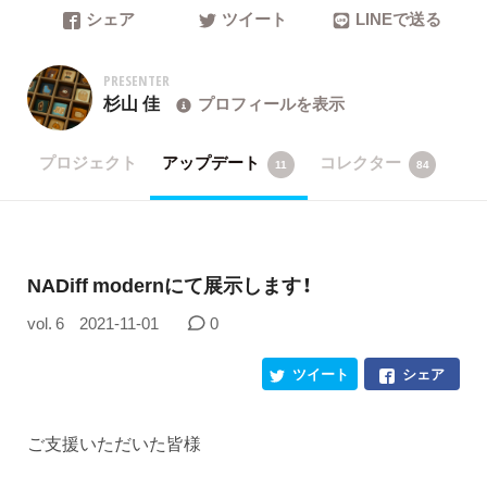
シェア
ツイート
LINEで送る
PRESENTER
杉山 佳
プロフィールを表示
プロジェクト
アップデート
コレクター
11
84
NADiff modernにて展示します！
vol. 6
2021-11-01
0
ツイート
シェア
ご支援いただいた皆様