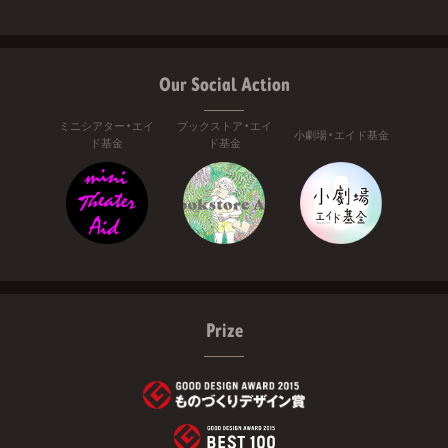
Our Social Action
ミニシアター・エイ
ブックストア・エイ
小劇場・エイド基金
ド基金
ド基金
Prize