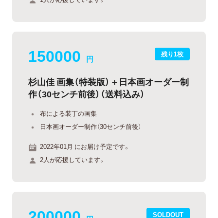
150000
残り1枚
円
杉山佳 画集（特装版）＋日本画オーダー制
作（30センチ前後）（送料込み）
布による装丁の画集
日本画オーダー制作（30センチ前後）
2022年01月 にお届け予定です。
2人が応援しています。
200000
SOLDOUT