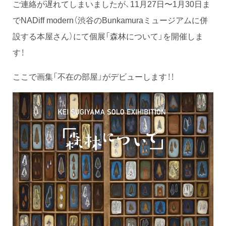
ご連絡が遅れてしまいましたが、11月27日〜1月30日ま
でNADiff modern（渋谷のBunkamuraミュージアムに併
設する本屋さん）にて個展「森林について」を開催しま
す！
ここで画集「不在の部屋」がデビューします！！