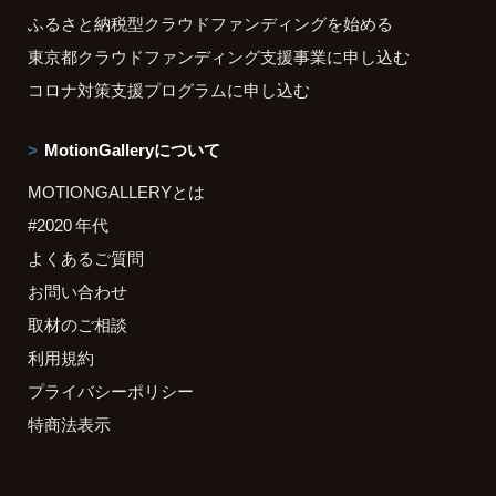
ふるさと納税型クラウドファンディングを始める
東京都クラウドファンディング支援事業に申し込む
コロナ対策支援プログラムに申し込む
MotionGalleryについて
MOTIONGALLERYとは
#2020 年代
よくあるご質問
お問い合わせ
取材のご相談
利用規約
プライバシーポリシー
特商法表示