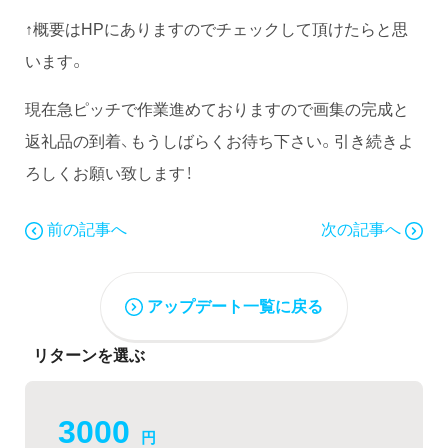
↑概要はHPにありますのでチェックして頂けたらと思
います。
現在急ピッチで作業進めておりますので画集の完成と
返礼品の到着、もうしばらくお待ち下さい。引き続きよ
ろしくお願い致します！
前の記事へ
次の記事へ
アップデート一覧に戻る
リターンを選ぶ
3000
円