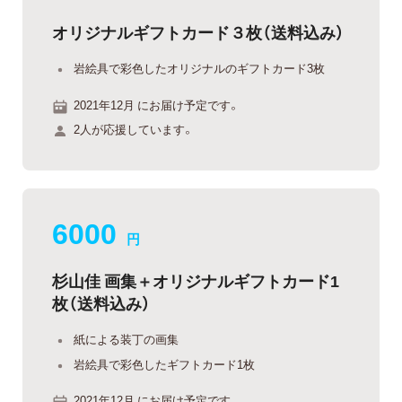
オリジナルギフトカード３枚（送料込み）
岩絵具で彩色したオリジナルのギフトカード3枚
2021年12月 にお届け予定です。
2人が応援しています。
6000
円
杉山佳 画集＋オリジナルギフトカード1
枚（送料込み）
紙による装丁の画集
岩絵具で彩色したギフトカード1枚
2021年12月 にお届け予定です。