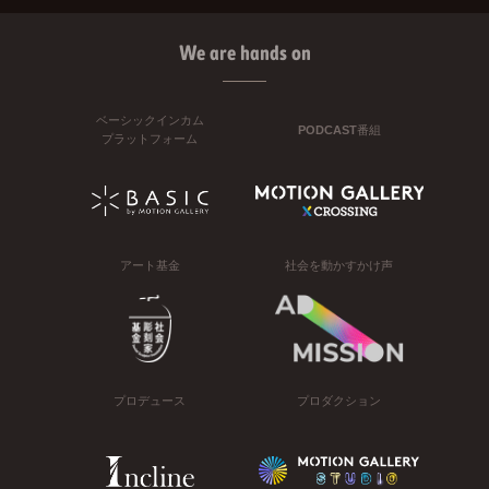
We are hands on
ベーシックインカム
PODCAST番組
プラットフォーム
アート基金
社会を動かすかけ声
プロデュース
プロダクション