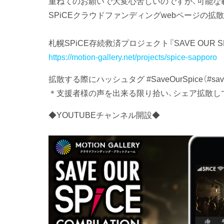
重ねてのお願いで大変心苦しいのですが、可能な範囲
SPiCEクラウドファンディングwebページの
札幌SPiCE存続救済プロジェクト『SAVE OUR SP
https://motion-gallery.net/projects/spice-sapporo
拡散する際にハッシュタグ #SaveOurSpice（#s
＊支援者様の声を出来る限り拾い、シェア拡散し
◆YOUTUBEチャンネル開設◆