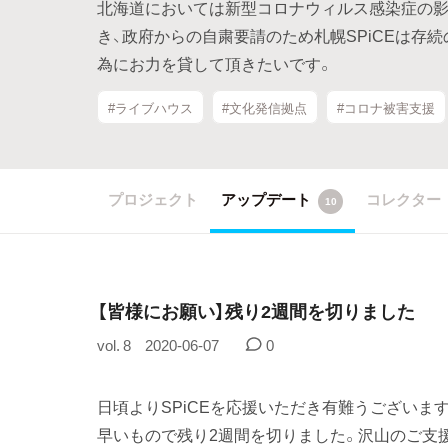
北海道においては新型コロナウィルス感染症の影
き、政府からの自粛要請のため札幌SPiCEは存
為にお力を貸して頂きたいです。
#ライブハウス
#文化発信拠点
#コロナ被害支援
プロジェクト
アップデート
コレクター
10
【皆様にお願い】残り2週間を切りました
vol. 8
2020-06-07
0
日頃よりSPiCEを応援いただき有難うございます
早いもので残り2週間を切りました。沢山のご支