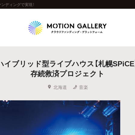
ァンディングで実現！
Highlight
ハイブリッド型ライブハウス【札幌SPiCE
人気のプロジェクト
新着プロジェクト
終了間近のプロジェ
存続救済プロジェクト
Feature
北海道
音楽
タグから探す
キュレーターから探す
特集から探す
Legendary
最新達成プロジェクト
調達額が大きいプロジェクト