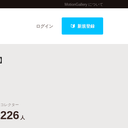
MotionGallery について
ログイン
新規登録
】
クト
最新進捗報告から探す
コレクター
226
人