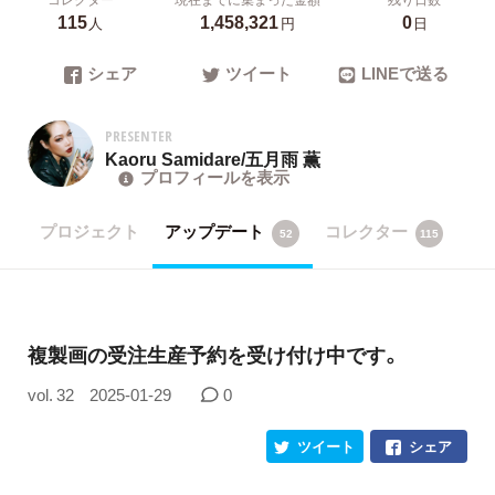
115
1,458,321
0
人
円
日
シェア
ツイート
LINEで送る
PRESENTER
Kaoru Samidare/五月雨 薫
プロフィールを表示
プロジェクト
アップデート
コレクター
52
115
複製画の受注生産予約を受け付け中です。
vol. 32
2025-01-29
0
ツイート
シェア