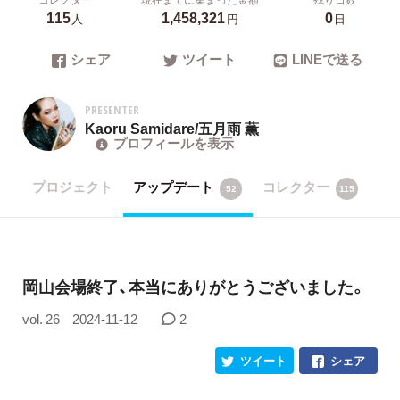
115
1,458,321
0
人
円
日
シェア
ツイート
LINEで送る
PRESENTER
Kaoru Samidare/五月雨 薫
プロフィールを表示
プロジェクト
アップデート
コレクター
52
115
岡山会場終了、本当にありがとうございました。
vol. 26
2024-11-12
2
ツイート
シェア