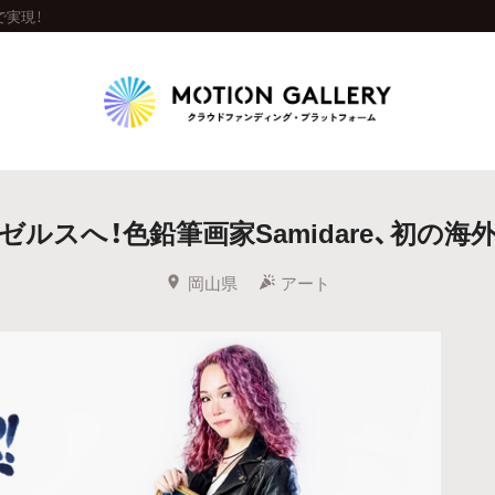
で実現！
Highlight
ルスへ！色鉛筆画家Samidare、初の海
人気のプロジェクト
新着プロジェクト
終了間近のプロジェ
岡山県
アート
Feature
タグから探す
キュレーターから探す
特集から探す
Legendary
最新達成プロジェクト
調達額が大きいプロジェクト