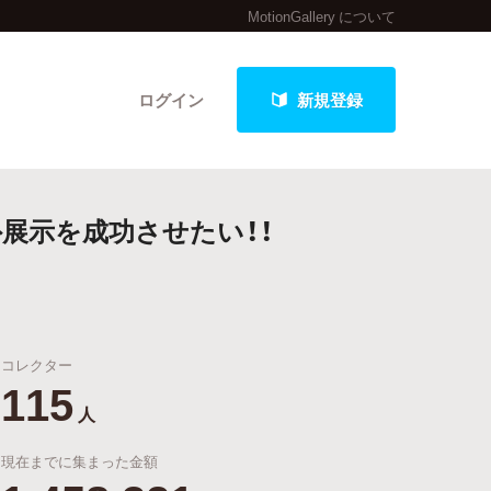
MotionGallery について
ログイン
新規登録
外展示を成功させたい！！
クト
コレクター
最新進捗報告から探す
115
人
現在までに集まった金額