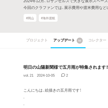
2024年12月、ロサンゼルスで大きな展示スペー
今回のクラファンでは、展示費用や渡米費用など
#岡山
#海外渡航
プロジェクト
アップデート
コレクター
52
明日の山陽新聞様で五月雨が特集されます！！
vol. 21
2024-10-05
2
こんにちは、絵描きの五月雨です！
.
.