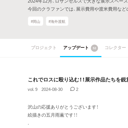
2024年12月、ロサンゼルスで大きな展示スペー
今回のクラファンでは、展示費用や渡米費用など
#岡山
#海外渡航
プロジェクト
アップデート
コレクター
52
これでロスに殴り込む！！展示作品たちを鋭
vol. 9
2024-08-30
2
沢山の応援ありがとうございます！
絵描きの五月雨薫です！！
.