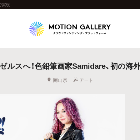
で実現！
Highlight
ルスへ！色鉛筆画家Samidare、初の海
人気のプロジェクト
新着プロジェクト
終了間近のプロジェ
岡山県
アート
Feature
タグから探す
キュレーターから探す
特集から探す
Legendary
最新達成プロジェクト
調達額が大きいプロジェクト