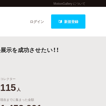
MotionGallery について
ログイン
新規登録
外展示を成功させたい！！
クト
コレクター
最新進捗報告から探す
115
人
現在までに集まった金額