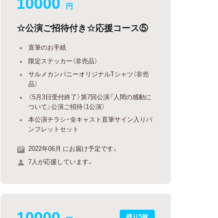
10000
円
☆公演ご招待付き☆応援コース⑤
直筆のお手紙
限定ステッカー（非売品）
サルメカンパニーオリジナルTシャツ（非売
品）
〈5月3日受付終了〉第7回公演『人間の感動に
ついて』公演ご招待（1公演）
本公演チラシ・全キャスト直筆サイン入りパ
ンフレットセット
2022年06月 にお届け予定です。
7人が応援しています。
10000
残り5枚