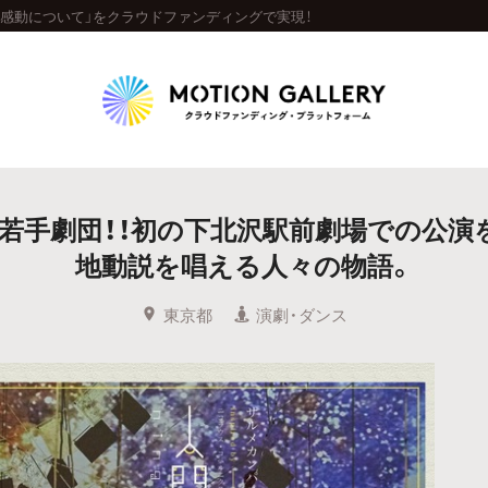
の感動について」をクラウドファンディングで実現！
Highlight
の若手劇団！！初の下北沢駅前劇場での公演
人気のプロジェクト
新着プロジェクト
終了間近のプロジェ
地動説を唱える人々の物語。
Feature
東京都
演劇・ダンス
タグから探す
キュレーターから探す
特集から探す
Legendary
最新達成プロジェクト
調達額が大きいプロジェクト