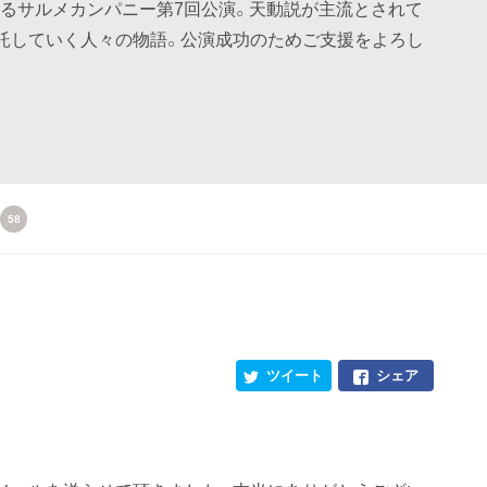
演するサルメカンパニー第7回公演。天動説が主流とされて
託していく人々の物語。公演成功のためご支援をよろし
58
ツイート
シェア