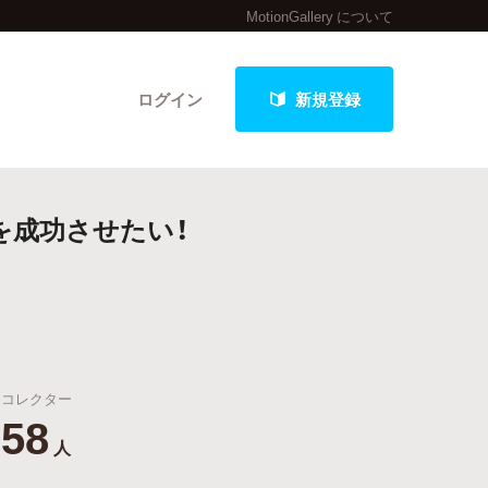
MotionGallery について
ログイン
新規登録
を成功させたい！
クト
最新進捗報告から探す
コレクター
58
人