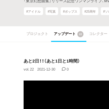
「東京幻想曲集」リリース記念ワンマンライブ、M
#アイドル
#写真
#ポップス
#25周年
#
プロジェクト
アップデート
コレクター
22
あと2日！！（あと1日と1時間）
vol. 22
2021-12-30
0