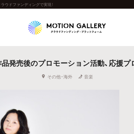
クラウドファンディングで実現！
Highlight
作品発売後のプロモーション活動、応援プ
人気のプロジェクト
新着プロジェクト
終了間近のプロジェ
その他・海外
音楽
Feature
タグから探す
キュレーターから探す
特集から探す
Legendary
最新達成プロジェクト
調達額が大きいプロジェクト