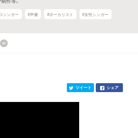
V制作等。
ソロシンガー
#声優
#ボーカリスト
#女性シンガー
85
ツイート
シェア