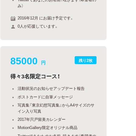
み）
2016年12月 にお届け予定です。
0人が応援しています。
85000
残り2枚
円
得々3名限定コース！
活動状況のお知らせアップデート報告
ポストカードに自筆メッセージ
写真集『東京幻想写真集』からA4サイズのサ
イン入り写真
2017年宍戸留美カレンダー
MotionGallery限定オリジナル商品
Twitterであなたのお名前、呟きます（希望者の