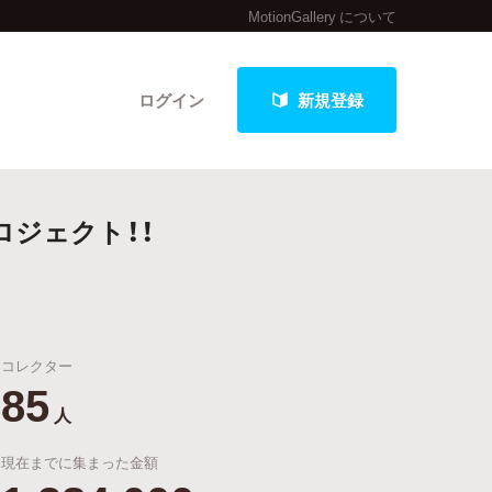
MotionGallery について
ログイン
新規登録
ロジェクト！！
クト
コレクター
最新進捗報告から探す
85
人
現在までに集まった金額